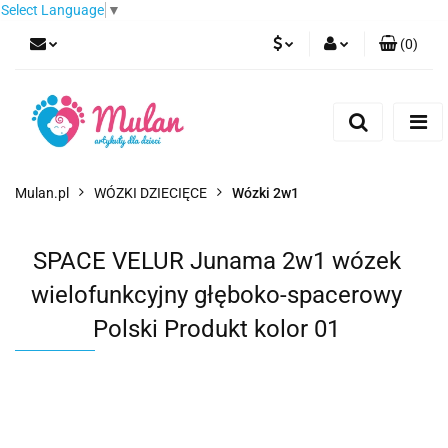
Select Language
▼
(
0
)
PLN
Zaloguj się
Zarejestruj się
EUR
Dodaj zgłoszenie
CZK
Mulan.pl
WÓZKI DZIECIĘCE
Wózki 2w1
SPACE VELUR Junama 2w1 wózek
wielofunkcyjny głęboko-spacerowy
Polski Produkt kolor 01