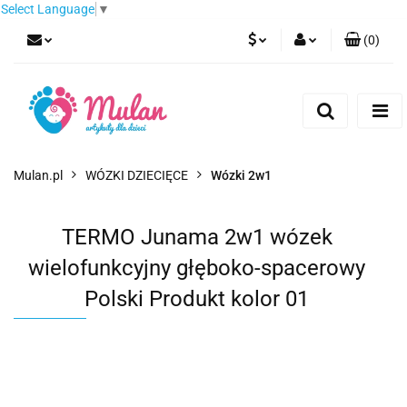
Select Language
▼
(
0
)
PLN
Zaloguj się
Zarejestruj się
EUR
Dodaj zgłoszenie
CZK
Mulan.pl
WÓZKI DZIECIĘCE
Wózki 2w1
TERMO Junama 2w1 wózek
wielofunkcyjny głęboko-spacerowy
Polski Produkt kolor 01