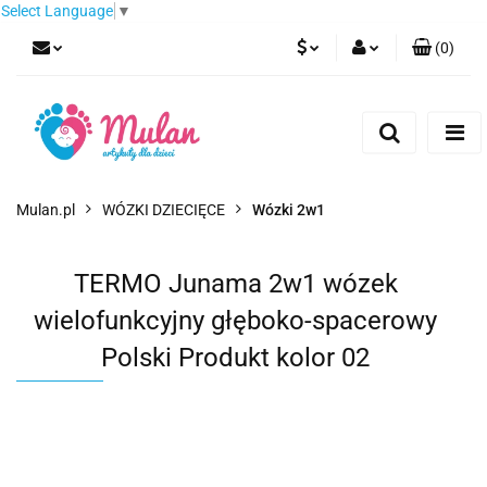
Select Language
▼
(
0
)
PLN
Zaloguj się
Zarejestruj się
EUR
Dodaj zgłoszenie
CZK
Mulan.pl
WÓZKI DZIECIĘCE
Wózki 2w1
TERMO Junama 2w1 wózek
wielofunkcyjny głęboko-spacerowy
Polski Produkt kolor 02