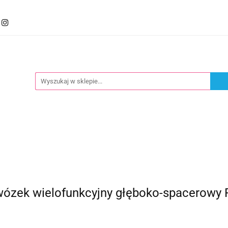
mocje
Kategorie
Foteliki
Wózki
Zabawki
llery
Polecamy
oteliki
Wózki
Zabawki
Karmienie
Nowoś
ek wielofunkcyjny głęboko-spacerowy Po