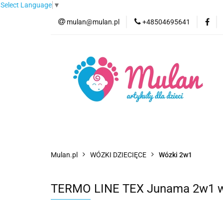
Select Language
▼
mulan@mulan.pl
+48504695641
Wyprzedaż
Pro
Nowości
Bestse
Wyprzedaż
Promocje
Kategorie
F
Mulan.pl
WÓZKI DZIECIĘCE
Wózki 2w1
TERMO LINE TEX Junama 2w1 wóz