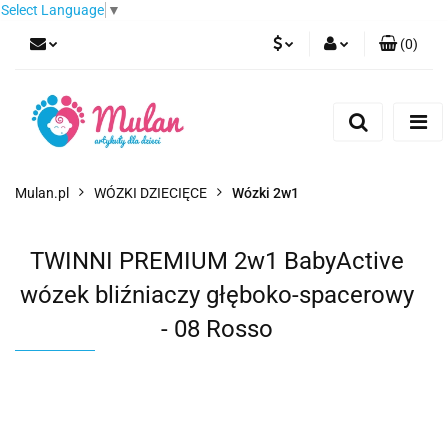
Select Language
▼
(
0
)
PLN
Zaloguj się
Zarejestruj się
EUR
Dodaj zgłoszenie
CZK
Mulan.pl
WÓZKI DZIECIĘCE
Wózki 2w1
TWINNI PREMIUM 2w1 BabyActive
wózek bliźniaczy głęboko-spacerowy
- 08 Rosso