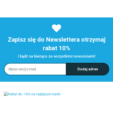
Zapisz się do Newslettera otrzymaj
rabat 10%
I bądź na bieżąco ze wszystkimi nowościami!