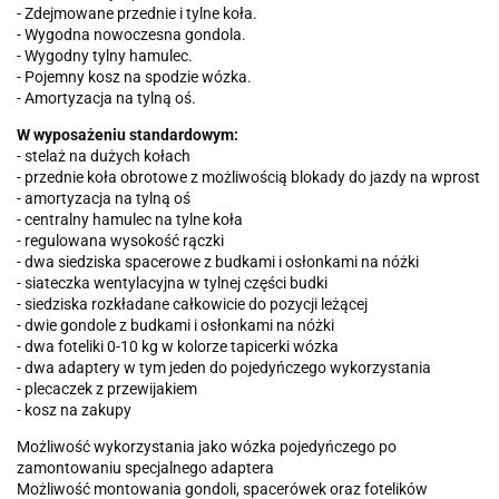
- Zdejmowane przednie i tylne koła.
- Wygodna nowoczesna gondola.
- Wygodny tylny hamulec.
- Pojemny kosz na spodzie wózka.
- Amortyzacja na tylną oś.
W wyposażeniu standardowym:
- stelaż na dużych kołach
- przednie koła obrotowe z możliwością blokady do jazdy na wprost
- amortyzacja na tylną oś
- centralny hamulec na tylne koła
- regulowana wysokość rączki
- dwa siedziska spacerowe z budkami i osłonkami na nóżki
- siateczka wentylacyjna w tylnej części budki
- siedziska rozkładane całkowicie do pozycji leżącej
- dwie gondole z budkami i osłonkami na nóżki
- dwa foteliki 0-10 kg w kolorze tapicerki wózka
- dwa adaptery w tym jeden do pojedyńczego wykorzystania
- plecaczek z przewijakiem
- kosz na zakupy
Możliwość wykorzystania jako wózka pojedyńczego po
zamontowaniu specjalnego adaptera
Możliwość montowania gondoli, spacerówek oraz fotelików