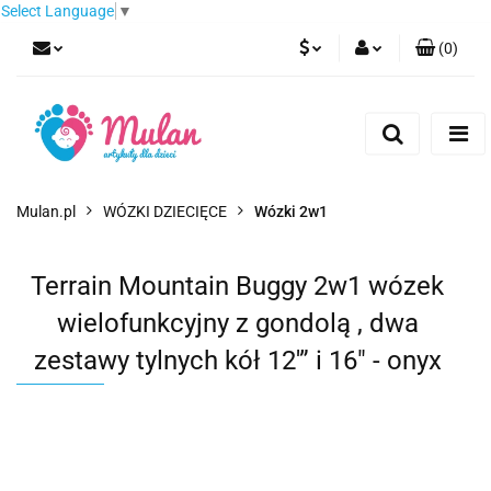
Select Language
▼
(
0
)
PLN
Zaloguj się
Zarejestruj się
EUR
Dodaj zgłoszenie
CZK
Mulan.pl
WÓZKI DZIECIĘCE
Wózki 2w1
Terrain Mountain Buggy 2w1 wózek
wielofunkcyjny z gondolą , dwa
zestawy tylnych kół 12′” i 16″ - onyx