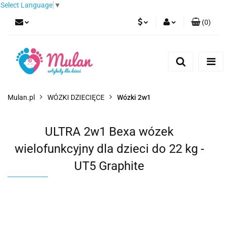
Select Language
▼
(
0
)
PLN
Zaloguj się
Zarejestruj się
EUR
Dodaj zgłoszenie
CZK
Mulan.pl
WÓZKI DZIECIĘCE
Wózki 2w1
ULTRA 2w1 Bexa wózek
wielofunkcyjny dla dzieci do 22 kg -
UT5 Graphite