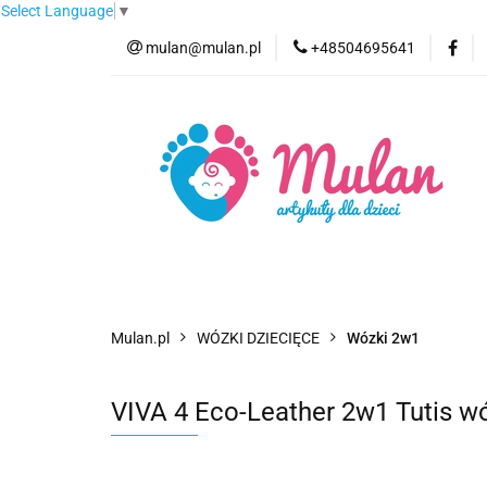
Select Language
▼
mulan@mulan.pl
+48504695641
Wyprzedaż
Pro
Nowości
Bestse
Wyprzedaż
Promocje
Kategorie
F
Mulan.pl
WÓZKI DZIECIĘCE
Wózki 2w1
VIVA 4 Eco-Leather 2w1 Tutis w