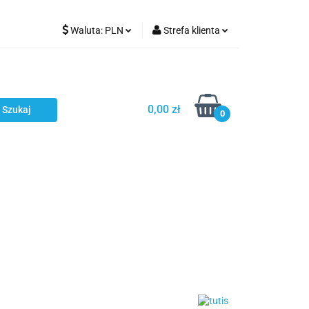
Waluta:
PLN
Strefa klienta
Karmienie
PLN
Zaloguj się
EUR
Zarejestruj się
CZK
Dodaj zgłoszenie
0,00 zł
0
ci
Bestsellery
Polecamy