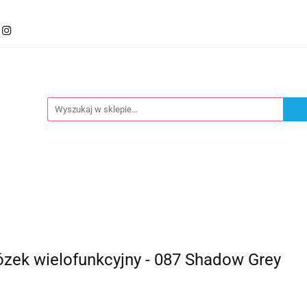
mocje
Kategorie
Foteliki
Wózki
Zabawki
llery
Polecamy
oteliki
Wózki
Zabawki
Karmienie
Nowoś
ózek wielofunkcyjny - 087 Shadow Grey