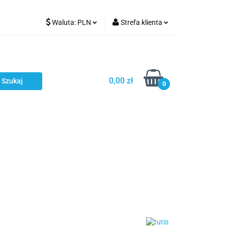
Waluta:
PLN
Strefa klienta
Karmienie
PLN
Zaloguj się
EUR
Zarejestruj się
CZK
Dodaj zgłoszenie
0,00 zł
0
ci
Bestsellery
Polecamy