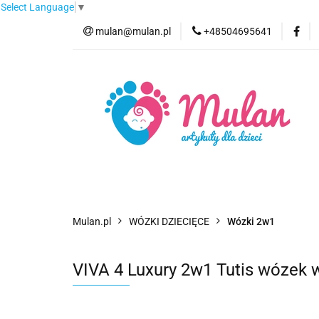
Select Language
▼
mulan@mulan.pl
+48504695641
Wyprzedaż
Pro
Nowości
Bestse
Wyprzedaż
Promocje
Kategorie
F
Mulan.pl
WÓZKI DZIECIĘCE
Wózki 2w1
VIVA 4 Luxury 2w1 Tutis wózek w