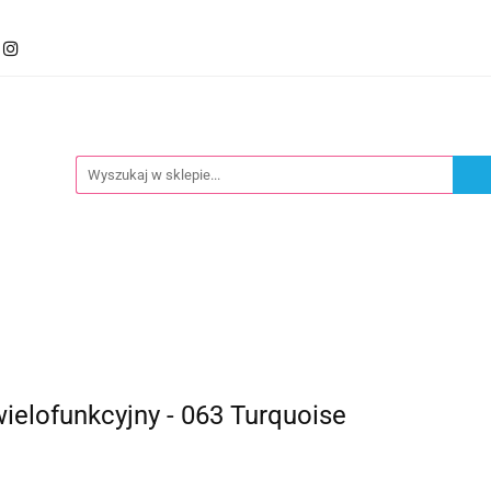
mocje
Kategorie
Foteliki
Wózki
Zabawki
llery
Polecamy
oteliki
Wózki
Zabawki
Karmienie
Nowoś
ielofunkcyjny - 063 Turquoise