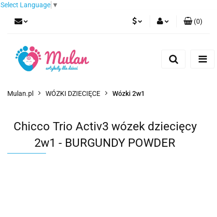
Select Language
▼
(
0
)
PLN
Zaloguj się
Zarejestruj się
EUR
Dodaj zgłoszenie
CZK
Mulan.pl
WÓZKI DZIECIĘCE
Wózki 2w1
Chicco Trio Activ3 wózek dziecięcy
2w1 - BURGUNDY POWDER