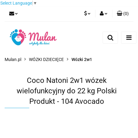
Select Language
▼
(
0
)
PLN
Zaloguj się
Zarejestruj się
EUR
Dodaj zgłoszenie
CZK
Mulan.pl
WÓZKI DZIECIĘCE
Wózki 2w1
Coco Natoni 2w1 wózek
wielofunkcyjny do 22 kg Polski
Produkt - 104 Avocado