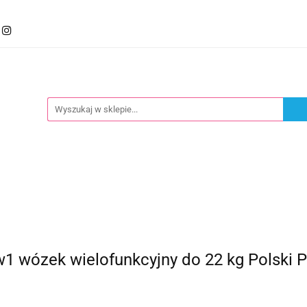
mocje
Kategorie
Foteliki
Wózki
Zabawki
llery
Polecamy
oteliki
Wózki
Zabawki
Karmienie
Nowoś
 wózek wielofunkcyjny do 22 kg Polski Pr