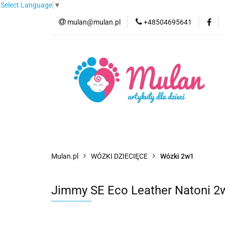
Select Language
▼
mulan@mulan.pl
+48504695641
Wyprzedaż
Pro
Nowości
Bestse
Wyprzedaż
Promocje
Kategorie
F
Mulan.pl
WÓZKI DZIECIĘCE
Wózki 2w1
Jimmy SE Eco Leather Natoni 2w1