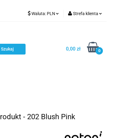
Waluta:
PLN
Strefa klienta
Karmienie
PLN
Zaloguj się
EUR
Zarejestruj się
CZK
Dodaj zgłoszenie
0,00 zł
0
ci
Bestsellery
Polecamy
odukt - 202 Blush Pink