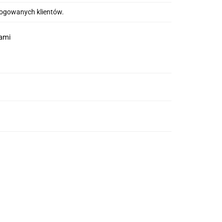
alogowanych klientów.
nami