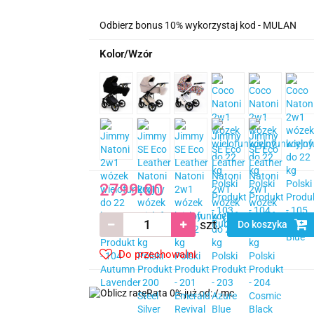
Odbierz bonus 10% wykorzystaj kod - MULAN
Kolor/Wzór
2799.00
szt.
Do koszyka
Do przechowalni
Rata 0% już od:
/ mc