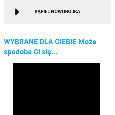
KĄPIEL NOWORODKA
WYBRANE DLA CIEBIE Może
spodoba Ci się...