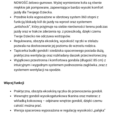
NOWOŚĆ żelowo-gumowe. Wyżej wymienione koła są równie
miękkie jak pompowane, zapewniające bardzo wysoki komfort
jazdy dla Twojego Dziecka.
Przednie koła wyposażone w obrotowy system 360 stopni z
funkcją blokady kół do jazdy na wprost oraz systemem
„antishock”, który przyjmuje na siebie nierówności terenu podczas
jazdy oraz w trakcie zderzenia np. z przeszkodą, dzięki czemu
Twoje Dziecko nie odczuwa wstrząsów.
Regulowana, obszyta ekoskórą, wysokość rączki w stelażu
pozwala na dostosowanie jej poziomu do wzrostu rodzica.
Tapicerka budki gondoli i siedziska spacerowego posiada dużą,
praktyczna wentylację oraz rozkładany daszek przeciwsłoneczny.
Wyjątkowo przestronna i komfortowa gondola (długość 85 cm) z
intuicyjnym i wygodnym systemem podnoszenia zagłówka ,oraz z
systemem wentylacji na spodzie.
Więcej funkcji
Praktyczna, obszyta ekoskórą rączka do przenoszenia gondoli.
Wewnątrz gondoli wysokogatunkowa tkanina oraz materac z
wkładką kokosową – odpinane wnętrze gondoli, dzięki czemu
całość można prać.
Wersja spacerowa wyposażona w regulację wysokości „pałąka”