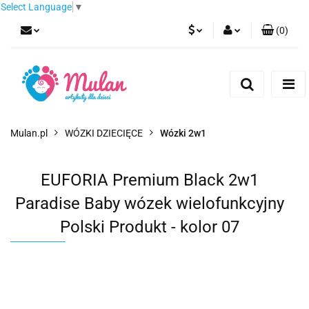
Select Language
▼
(
0
)
PLN
Zaloguj się
Zarejestruj się
EUR
Dodaj zgłoszenie
CZK
Mulan.pl
WÓZKI DZIECIĘCE
Wózki 2w1
EUFORIA Premium Black 2w1
Paradise Baby wózek wielofunkcyjny
Polski Produkt - kolor 07