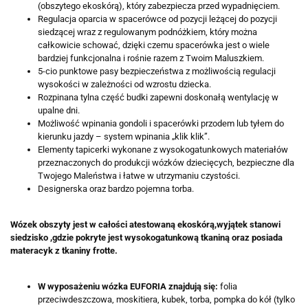
(obszytego ekoskórą), który zabezpiecza przed wypadnięciem.
Regulacja oparcia w spacerówce od pozycji leżącej do pozycji
siedzącej wraz z regulowanym podnóżkiem, który można
całkowicie schować, dzięki czemu spacerówka jest o wiele
bardziej funkcjonalna i rośnie razem z Twoim Maluszkiem.
5-cio punktowe pasy bezpieczeństwa z możliwością regulacji
wysokości w zależności od wzrostu dziecka.
Rozpinana tylna część budki zapewni doskonałą wentylację w
upalne dni.
Możliwość wpinania gondoli i spacerówki przodem lub tyłem do
kierunku jazdy – system wpinania „klik klik”.
Elementy tapicerki wykonane z wysokogatunkowych materiałów
przeznaczonych do produkcji wózków dziecięcych, bezpieczne dla
Twojego Maleństwa i łatwe w utrzymaniu czystości.
Designerska oraz bardzo pojemna torba.
Wózek obszyty jest w całości atestowaną ekoskórą,wyjątek stanowi
siedzisko ,gdzie pokryte jest wysokogatunkową tkaniną oraz posiada
materacyk z tkaniny frotte.
W wyposażeniu wózka EUFORIA znajdują się:
folia
przeciwdeszczowa, moskitiera, kubek, torba, pompka do kół (tylko