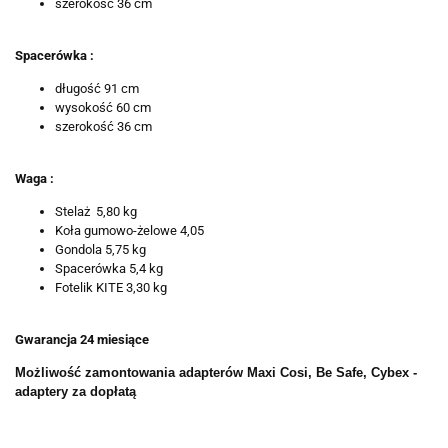
szerokość 36 cm
Spacerówka :
długość 91 cm
wysokość 60 cm
szerokość 36 cm
Waga :
Stelaż 5,80 kg
Koła gumowo-żelowe 4,05
Gondola 5,75 kg
Spacerówka 5,4 kg
Fotelik KITE 3,30 kg
Gwarancja 24 miesiące
Możliwość zamontowania adapterów Maxi Cosi, Be Safe, Cybex -
adaptery za dopłatą