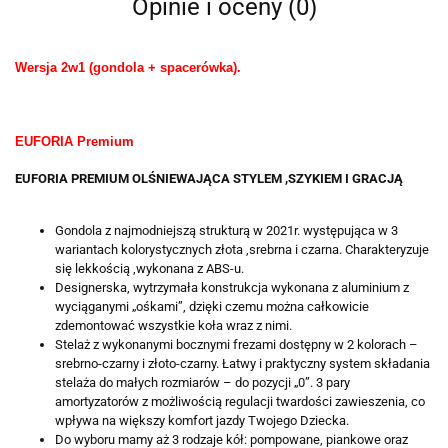
Opinie i oceny (0)
Wersja 2w1 (gondola + spacerówka).
EUFORIA Premium
EUFORIA PREMIUM OLŚNIEWAJĄCA STYLEM ,SZYKIEM I GRACJĄ
Gondola z najmodniejszą strukturą w 2021r. występująca w 3
wariantach kolorystycznych złota ,srebrna i czarna. Charakteryzuje
się lekkością ,wykonana z ABS-u.
Designerska, wytrzymała konstrukcja wykonana z aluminium z
wyciąganymi „ośkami”, dzięki czemu można całkowicie
zdemontować wszystkie koła wraz z nimi.
Stelaż z wykonanymi bocznymi frezami dostępny w 2 kolorach –
srebrno-czarny i złoto-czarny. Łatwy i praktyczny system składania
stelaża do małych rozmiarów – do pozycji „0”. 3 pary
amortyzatorów z możliwością regulacji twardości zawieszenia, co
wpływa na większy komfort jazdy Twojego Dziecka.
Do wyboru mamy aż 3 rodzaje kół: pompowane, piankowe oraz