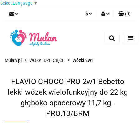
Select Language
▼
(
0
)
PLN
Zaloguj się
Zarejestruj się
EUR
Dodaj zgłoszenie
CZK
Mulan.pl
WÓZKI DZIECIĘCE
Wózki 2w1
FLAVIO CHOCO PRO 2w1 Bebetto
lekki wózek wielofunkcyjny do 22 kg
głęboko-spacerowy 11,7 kg -
PRO.13/BRM