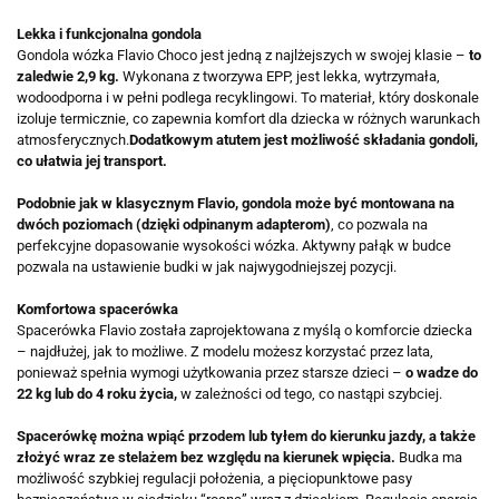
Lekka i funkcjonalna gondola
Gondola wózka Flavio Choco jest jedną z najlżejszych w swojej klasie –
to
zaledwie 2,9 kg.
Wykonana z tworzywa EPP, jest lekka, wytrzymała,
wodoodporna i w pełni podlega recyklingowi. To materiał, który doskonale
izoluje termicznie, co zapewnia komfort dla dziecka w różnych warunkach
atmosferycznych.
Dodatkowym atutem jest możliwość składania gondoli,
co ułatwia jej transport.
Podobnie jak w klasycznym Flavio, gondola może być montowana na
dwóch poziomach (dzięki odpinanym adapterom)
, co pozwala na
perfekcyjne dopasowanie wysokości wózka. Aktywny pałąk w budce
pozwala na ustawienie budki w jak najwygodniejszej pozycji.
Komfortowa spacerówka
Spacerówka Flavio została zaprojektowana z myślą o komforcie dziecka
– najdłużej, jak to możliwe. Z modelu możesz korzystać przez lata,
ponieważ spełnia wymogi użytkowania przez starsze dzieci –
o wadze do
22 kg lub do 4 roku życia,
w zależności od tego, co nastąpi szybciej.
Spacerówkę można wpiąć przodem lub tyłem do kierunku jazdy, a także
złożyć wraz ze stelażem bez względu na kierunek wpięcia.
Budka ma
możliwość szybkiej regulacji położenia, a pięciopunktowe pasy