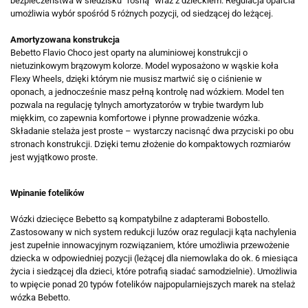
bezpieczeństwa w siedzisku “rosną” wraz z dzieckiem. Regulacja oparcia
umożliwia wybór spośród 5 różnych pozycji, od siedzącej do leżącej.
Amortyzowana konstrukcja
Bebetto Flavio Choco jest oparty na aluminiowej konstrukcji o
nietuzinkowym brązowym kolorze. Model wyposażono w wąskie koła
Flexy Wheels, dzięki którym nie musisz martwić się o ciśnienie w
oponach, a jednocześnie masz pełną kontrolę nad wózkiem. Model ten
pozwala na regulację tylnych amortyzatorów w trybie twardym lub
miękkim, co zapewnia komfortowe i płynne prowadzenie wózka.
Składanie stelaża jest proste – wystarczy nacisnąć dwa przyciski po obu
stronach konstrukcji. Dzięki temu złożenie do kompaktowych rozmiarów
jest wyjątkowo proste.
Wpinanie fotelików
Wózki dziecięce Bebetto są kompatybilne z adapterami Bobostello.
Zastosowany w nich system redukcji luzów oraz regulacji kąta nachylenia
jest zupełnie innowacyjnym rozwiązaniem, które umożliwia przewożenie
dziecka w odpowiedniej pozycji (leżącej dla niemowlaka do ok. 6 miesiąca
życia i siedzącej dla dzieci, które potrafią siadać samodzielnie). Umożliwia
to wpięcie ponad 20 typów fotelików najpopularniejszych marek na stelaż
wózka Bebetto.