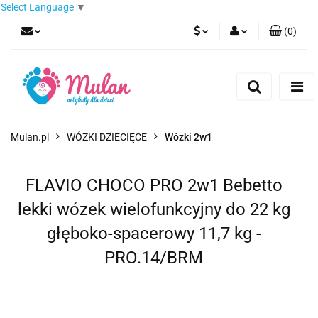
Select Language
▼
(
0
)
PLN
Zaloguj się
Zarejestruj się
EUR
Dodaj zgłoszenie
CZK
Mulan.pl
WÓZKI DZIECIĘCE
Wózki 2w1
FLAVIO CHOCO PRO 2w1 Bebetto
lekki wózek wielofunkcyjny do 22 kg
głęboko-spacerowy 11,7 kg -
PRO.14/BRM