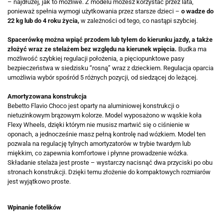
– najdłużej, jak to możliwe. Z modelu możesz korzystać przez lata,
ponieważ spełnia wymogi użytkowania przez starsze dzieci –
o wadze do
22 kg lub do 4 roku życia,
w zależności od tego, co nastąpi szybciej.
Spacerówkę można wpiąć przodem lub tyłem do kierunku jazdy, a także
złożyć wraz ze stelażem bez względu na kierunek wpięcia.
Budka ma
możliwość szybkiej regulacji położenia, a pięciopunktowe pasy
bezpieczeństwa w siedzisku “rosną” wraz z dzieckiem. Regulacja oparcia
umożliwia wybór spośród 5 różnych pozycji, od siedzącej do leżącej.
Amortyzowana konstrukcja
Bebetto Flavio Choco jest oparty na aluminiowej konstrukcji o
nietuzinkowym brązowym kolorze. Model wyposażono w wąskie koła
Flexy Wheels, dzięki którym nie musisz martwić się o ciśnienie w
oponach, a jednocześnie masz pełną kontrolę nad wózkiem. Model ten
pozwala na regulację tylnych amortyzatorów w trybie twardym lub
miękkim, co zapewnia komfortowe i płynne prowadzenie wózka.
Składanie stelaża jest proste – wystarczy nacisnąć dwa przyciski po obu
stronach konstrukcji. Dzięki temu złożenie do kompaktowych rozmiarów
jest wyjątkowo proste.
Wpinanie fotelików