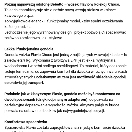
Poznaj najnowszą odsłonę Bebetto – wózek Flavio w kolekcji Choco.
Ta seria charakteryzuje się zupełnie nową wersją stelaża w kolorze
kawowego brązu.
To wyjątkowo elegancki i funkcjonalny model, który spełni oczekiwania
każdego rodzica.
Jednocześnie jego wyrafinowany design i projekt pozwolą Ci spacerować
zarówno komfortowo, jak i stylowo.
Lekka i funkcjonalna gondola
Gondola wózka Flavio Choco jest jedną z najlżejszych w swojej klasie –
to
zaledwie 2,9 kg.
Wykonana z tworzywa EPP, jest lekka, wytrzymała,
wodoodporna i w pełni podlega recyklingowi. To materiał, który doskonale
izoluje termicznie, co zapewnia komfort dla dziecka w różnych warunkach
atmosferycznych.
Dodatkowym atutem jest możliwość składania gondoli,
co ułatwia jej transport.
Podobnie jak w klasycznym Flavio, gondola może być montowana na
dwóch poziomach (dzięki odpinanym adapterom)
, co pozwala na
perfekcyjne dopasowanie wysokości wózka. Aktywny pałąk w budce
pozwala na ustawienie budki w jak najwygodniejszej pozycji.
Komfortowa spacerówka
Spacerówka Flavio została zaprojektowana z myślą o komforcie dziecka