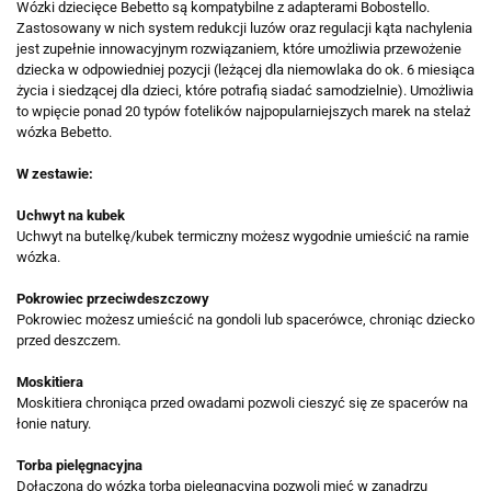
Wózki dziecięce Bebetto są kompatybilne z adapterami Bobostello.
Zastosowany w nich system redukcji luzów oraz regulacji kąta nachylenia
jest zupełnie innowacyjnym rozwiązaniem, które umożliwia przewożenie
dziecka w odpowiedniej pozycji (leżącej dla niemowlaka do ok. 6 miesiąca
życia i siedzącej dla dzieci, które potrafią siadać samodzielnie). Umożliwia
to wpięcie ponad 20 typów fotelików najpopularniejszych marek na stelaż
wózka Bebetto.
W zestawie:
Uchwyt na kubek
Uchwyt na butelkę/kubek termiczny możesz wygodnie umieścić na ramie
wózka.
Pokrowiec przeciwdeszczowy
Pokrowiec możesz umieścić na gondoli lub spacerówce, chroniąc dziecko
przed deszczem.
Moskitiera
Moskitiera chroniąca przed owadami pozwoli cieszyć się ze spacerów na
łonie natury.
Torba pielęgnacyjna
Dołączona do wózka torba pielęgnacyjna pozwoli mieć w zanadrzu