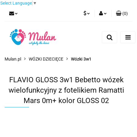
Select Language
▼
(
0
)
PLN
Zaloguj się
Zarejestruj się
EUR
Dodaj zgłoszenie
CZK
Mulan.pl
WÓZKI DZIECIĘCE
Wózki 3w1
FLAVIO GLOSS 3w1 Bebetto wózek
wielofunkcyjny z fotelikiem Ramatti
Mars 0m+ kolor GLOSS 02