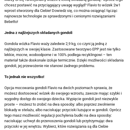
chcesz postawić na przyciągający uwagę wygląd? Flavio to wózek 2w1
wprost stworzony dla Ciebie! Dowiedz się, co można osiągnąć łącząc
najnowsze technologie ze sprawdzonymi i cenionymi rozwiązaniami
Bebetto!
Jedna z najlżejszych składanych gondoli
Gondola wózka Flavio waży zaledwie 2,9 kg, co czyni ją jedną z
najlżejszych w swojej klasie. Zastosowane tworzywo EPP jest nie tylko
lekkie, mocne, wodoodporne i w 100% podlega recyklingowi – ten
materiał także doskonale izoluje termicznie. Dzięki możliwości składania
gondoli, jej przewożenie nie stanowi żadnego problemu.
To jednak nie wszystko!
Opcja mocowania gondoli Flavio na dwóch poziomach sprawia, że
możesz dostosować wózek do swojego wzrostu, zawsze mając szybki i
wygodny dostęp do swojego dziecka. Wypięcie gondoli jest niezwykle
proste – możesz to zrobić na dwa sposoby: albo poprzez zwolnienie
blokady w stelażu, albo naciskając przyciski luzujące w gondoli. Oprócz
tego masz możliwość regulacji pochylenia budki na dwa sposoby:
naciskając uchwyt do przenoszenia gondoli lub przytrzymując dwa
przyciski w jej wnętrzu. Wybierz, które rozwiązania są dla Ciebie