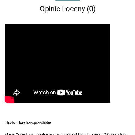
Opinie i oceny (0)
Flavio – bez kompromisów
Marzy Ci się funkcjonalny wózek z lekką składaną gondolą? Oprócz tego