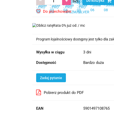
szt.
Do koszyka
Do przechowalni
Rata 0% już od:
/ mc
Program lojalnościowy dostępny jest tylko dla z
Wysyłka w ciągu
3 dni
Dostępność
Bardzo duża
Zadaj pytanie
Pobierz produkt do PDF
EAN
5901497108765