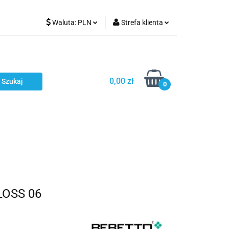
Waluta:
PLN
Strefa klienta
Karmienie
PLN
Zaloguj się
EUR
Zarejestruj się
CZK
Dodaj zgłoszenie
0,00 zł
0
ci
Bestsellery
Polecamy
LOSS 06