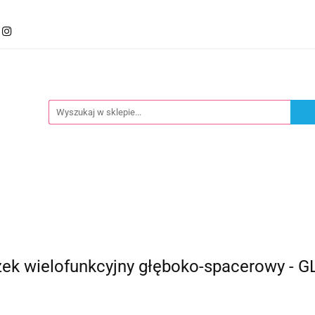
mocje
Kategorie
Foteliki
Wózki
Zabawki
llery
Polecamy
oteliki
Wózki
Zabawki
Karmienie
Nowoś
k wielofunkcyjny głęboko-spacerowy - G