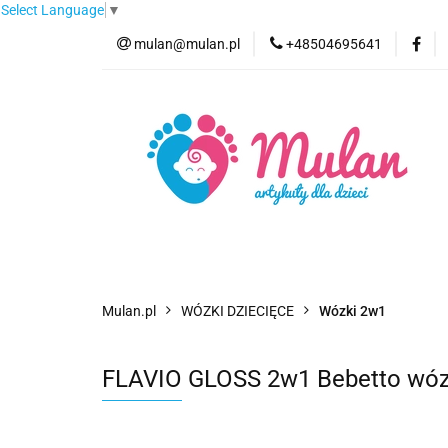
Select Language
▼
mulan@mulan.pl
+48504695641
Wyprzedaż
Pro
Nowości
Bestse
Wyprzedaż
Promocje
Kategorie
F
Mulan.pl
WÓZKI DZIECIĘCE
Wózki 2w1
FLAVIO GLOSS 2w1 Bebetto wóze