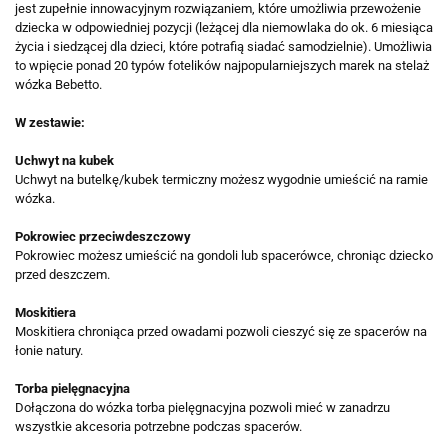
jest zupełnie innowacyjnym rozwiązaniem, które umożliwia przewożenie
dziecka w odpowiedniej pozycji (leżącej dla niemowlaka do ok. 6 miesiąca
życia i siedzącej dla dzieci, które potrafią siadać samodzielnie). Umożliwia
to wpięcie ponad 20 typów fotelików najpopularniejszych marek na stelaż
wózka Bebetto.
W zestawie:
Uchwyt na kubek
Uchwyt na butelkę/kubek termiczny możesz wygodnie umieścić na ramie
wózka.
Pokrowiec przeciwdeszczowy
Pokrowiec możesz umieścić na gondoli lub spacerówce, chroniąc dziecko
przed deszczem.
Moskitiera
Moskitiera chroniąca przed owadami pozwoli cieszyć się ze spacerów na
łonie natury.
Torba pielęgnacyjna
Dołączona do wózka torba pielęgnacyjna pozwoli mieć w zanadrzu
wszystkie akcesoria potrzebne podczas spacerów.