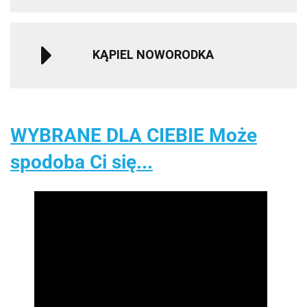
KĄPIEL NOWORODKA
WYBRANE DLA CIEBIE Może
spodoba Ci się...