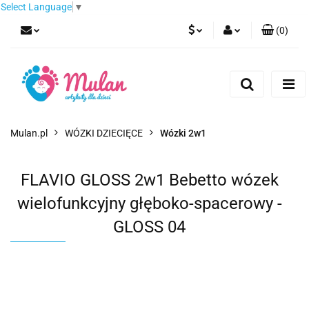
Select Language
▼
(
0
)
PLN
Zaloguj się
Zarejestruj się
EUR
Dodaj zgłoszenie
CZK
Mulan.pl
WÓZKI DZIECIĘCE
Wózki 2w1
FLAVIO GLOSS 2w1 Bebetto wózek
wielofunkcyjny głęboko-spacerowy -
GLOSS 04