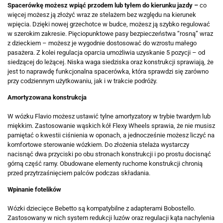
Spacerówkę możesz wpiąć przodem lub tyłem do kierunku jazdy –
co
więcej możesz ją złożyć wraz ze stelażem bez względu na kierunek
wpięcia. Dzięki nowej grzechotce w budce, możesz ją szybko regulować
w szerokim zakresie. Pięciopunktowe pasy bezpieczeństwa “rosną” wraz
z dzieckiem – możesz je wygodnie dostosować do wzrostu małego
pasażera. Z kolei regulacja oparcia umożliwia uzyskanie 5 pozycji – od
siedzącej do leżącej. Niska waga siedziska oraz konstrukcji sprawiają, że
jest to naprawdę funkcjonalna spacerówka, która sprawdzi się zarówno
przy codziennym użytkowaniu, jak i w trakcie podróży.
Amortyzowana konstrukcja
W wózku Flavio możesz ustawić tylne amortyzatory w trybie twardym lub
miękkim. Zastosowanie wąskich kół Flexy Wheels sprawia, że nie musisz
pamiętać o kwestii ciśnienia w oponach, a jednocześnie możesz liczyć na
komfortowe sterowanie wózkiem. Do złożenia stelaża wystarczy
nacisnąć dwa przyciski po obu stronach konstrukcji i po prostu docisnąć
górną część ramy. Obudowane elementy ruchome konstrukcji chronią
przed przytrzaśnięciem palców podczas składania.
Wpinanie fotelików
Wózki dziecięce Bebetto są kompatybilne z adapterami Bobostello.
Zastosowany w nich system redukcji luzów oraz regulacji kąta nachylenia