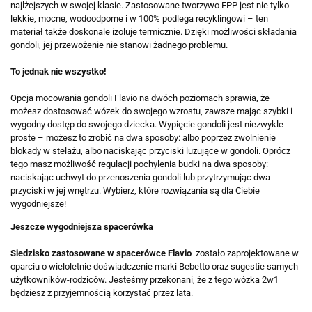
najlżejszych w swojej klasie. Zastosowane tworzywo EPP jest nie tylko
lekkie, mocne, wodoodporne i w 100% podlega recyklingowi – ten
materiał także doskonale izoluje termicznie. Dzięki możliwości składania
gondoli, jej przewożenie nie stanowi żadnego problemu.
To jednak nie wszystko!
Opcja mocowania gondoli Flavio na dwóch poziomach sprawia, że
możesz dostosować wózek do swojego wzrostu, zawsze mając szybki i
wygodny dostęp do swojego dziecka. Wypięcie gondoli jest niezwykle
proste – możesz to zrobić na dwa sposoby: albo poprzez zwolnienie
blokady w stelażu, albo naciskając przyciski luzujące w gondoli. Oprócz
tego masz możliwość regulacji pochylenia budki na dwa sposoby:
naciskając uchwyt do przenoszenia gondoli lub przytrzymując dwa
przyciski w jej wnętrzu. Wybierz, które rozwiązania są dla Ciebie
wygodniejsze!
Jeszcze wygodniejsza spacerówka
Siedzisko zastosowane w spacerówce Flavio
zostało zaprojektowane w
oparciu o wieloletnie doświadczenie marki Bebetto oraz sugestie samych
użytkowników-rodziców. Jesteśmy przekonani, że z tego wózka 2w1
będziesz z przyjemnością korzystać przez lata.