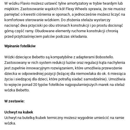
W wózku Flavio możesz ustawić tylne amortyzatory w trybie twardym lub
miękkim. Zastosowanie wąskich kół Flexy Wheels sprawia, że nie musisz
pamiętać o kwestii ciśnienia w oponach, a jednocześnie możesz liczyć na
komfortowe sterowanie wózkiem. Do złożenia stelaża wystarczy
nacisnąć dwa przyciski po obu stronach konstrukcji i po prostu docisnąć
górną część ramy. Obudowane elementy ruchome konstrukcji chronią
przed przytrzaśnięciem palców podczas składania.
Wpinanie fotelików
Wózki dziecięce Bebetto są kompatybilne z adapterami Bobostello.
Zastosowany w nich system redukcji luzów oraz regulacji kąta nachylenia
jest zupełnie innowacyjnym rozwiązaniem, które umożliwia przewożenie
dziecka w odpowiedniej pozycji (leżącej dla niemowlaka do ok. 6 miesiąca
życia i siedzącej dla dzieci, które potrafią siadać samodzielnie). Umożliwia
to wpięcie ponad 20 typów fotelików najpopularniejszych marek na stelaż
wózka Bebetto.
W zestawie:
Uchwyt na kubek
Uchwyt na butelkę/kubek termiczny możesz wygodnie umieścić na ramie
wózka.