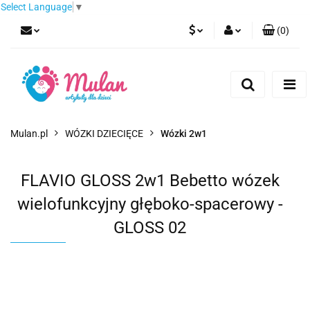
Select Language
▼
(
0
)
PLN
Zaloguj się
Zarejestruj się
EUR
Dodaj zgłoszenie
CZK
Mulan.pl
WÓZKI DZIECIĘCE
Wózki 2w1
FLAVIO GLOSS 2w1 Bebetto wózek
wielofunkcyjny głęboko-spacerowy -
GLOSS 02