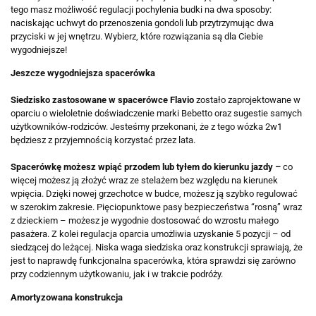
tego masz możliwość regulacji pochylenia budki na dwa sposoby:
naciskając uchwyt do przenoszenia gondoli lub przytrzymując dwa
przyciski w jej wnętrzu. Wybierz, które rozwiązania są dla Ciebie
wygodniejsze!
Jeszcze wygodniejsza spacerówka
Siedzisko zastosowane w spacerówce Flavio
zostało zaprojektowane w
oparciu o wieloletnie doświadczenie marki Bebetto oraz sugestie samych
użytkowników-rodziców. Jesteśmy przekonani, że z tego wózka 2w1
będziesz z przyjemnością korzystać przez lata.
Spacerówkę możesz wpiąć przodem lub tyłem do kierunku jazdy –
co
więcej możesz ją złożyć wraz ze stelażem bez względu na kierunek
wpięcia. Dzięki nowej grzechotce w budce, możesz ją szybko regulować
w szerokim zakresie. Pięciopunktowe pasy bezpieczeństwa “rosną” wraz
z dzieckiem – możesz je wygodnie dostosować do wzrostu małego
pasażera. Z kolei regulacja oparcia umożliwia uzyskanie 5 pozycji – od
siedzącej do leżącej. Niska waga siedziska oraz konstrukcji sprawiają, że
jest to naprawdę funkcjonalna spacerówka, która sprawdzi się zarówno
przy codziennym użytkowaniu, jak i w trakcie podróży.
Amortyzowana konstrukcja