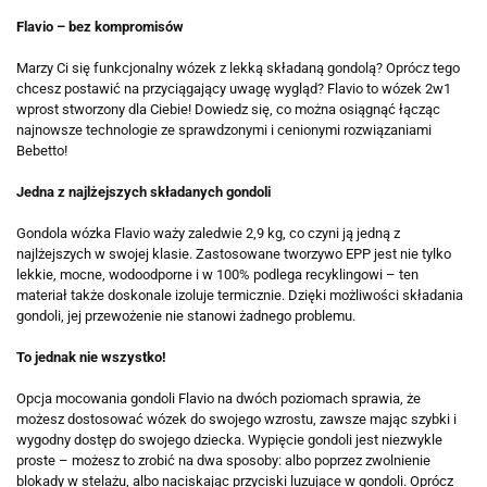
Flavio – bez kompromisów
Marzy Ci się funkcjonalny wózek z lekką składaną gondolą? Oprócz tego
chcesz postawić na przyciągający uwagę wygląd? Flavio to wózek 2w1
wprost stworzony dla Ciebie! Dowiedz się, co można osiągnąć łącząc
najnowsze technologie ze sprawdzonymi i cenionymi rozwiązaniami
Bebetto!
Jedna z najlżejszych składanych gondoli
Gondola wózka Flavio waży zaledwie 2,9 kg, co czyni ją jedną z
najlżejszych w swojej klasie. Zastosowane tworzywo EPP jest nie tylko
lekkie, mocne, wodoodporne i w 100% podlega recyklingowi – ten
materiał także doskonale izoluje termicznie. Dzięki możliwości składania
gondoli, jej przewożenie nie stanowi żadnego problemu.
To jednak nie wszystko!
Opcja mocowania gondoli Flavio na dwóch poziomach sprawia, że
możesz dostosować wózek do swojego wzrostu, zawsze mając szybki i
wygodny dostęp do swojego dziecka. Wypięcie gondoli jest niezwykle
proste – możesz to zrobić na dwa sposoby: albo poprzez zwolnienie
blokady w stelażu, albo naciskając przyciski luzujące w gondoli. Oprócz