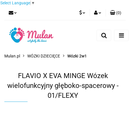
Select Language
▼
(
0
)
PLN
Zaloguj się
Zarejestruj się
EUR
Dodaj zgłoszenie
CZK
Mulan.pl
WÓZKI DZIECIĘCE
Wózki 2w1
FLAVIO X EVA MINGE Wózek
wielofunkcyjny głęboko-spacerowy -
01/FLEXY