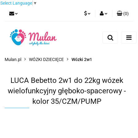
Select Language
▼
(
0
)
PLN
Zaloguj się
Zarejestruj się
EUR
Dodaj zgłoszenie
CZK
Mulan.pl
WÓZKI DZIECIĘCE
Wózki 2w1
LUCA Bebetto 2w1 do 22kg wózek
wielofunkcyjny głęboko-spacerowy -
kolor 35/CZM/PUMP