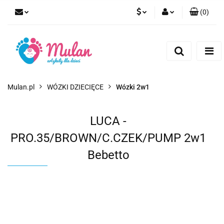
(
0
)
PLN
Zaloguj się
Zarejestruj się
EUR
Dodaj zgłoszenie
CZK
Mulan.pl
WÓZKI DZIECIĘCE
Wózki 2w1
LUCA -
PRO.35/BROWN/C.CZEK/PUMP 2w1
Bebetto