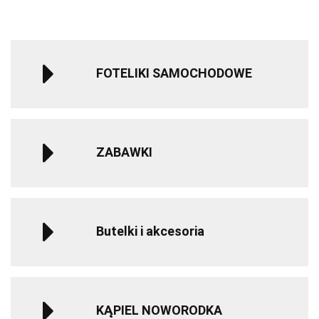
życia - Gray
życ
FOTELIKI SAMOCHODOWE
ZABAWKI
Butelki i akcesoria
KĄPIEL NOWORODKA