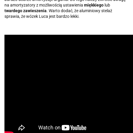
na amortyzatory z możliwością ustawienia
miękkiego
lub
twardego
zawieszenia
. Warto dodać, że aluminiowy stelaż
sprawia, że wózek Luca jest bardzo lekki.