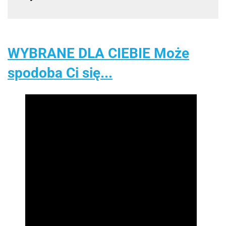
WYBRANE DLA CIEBIE Może
spodoba Ci się...