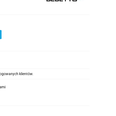
alogowanych klientów.
nami