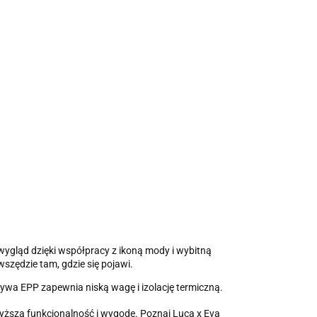
ygląd dzięki współpracy z ikoną mody i wybitną
wszędzie tam, gdzie się pojawi.
ywa EPP zapewnia niską wagę i izolację termiczną.
yższą funkcjonalność i wygodę. Poznaj Luca x Eva