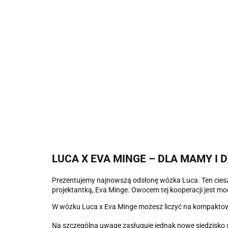
LUCA X EVA MINGE – DLA MAMY I 
Prezentujemy najnowszą odsłonę wózka Luca. Ten ciesz
projektantką, Eva Minge. Owocem tej kooperacji jest mod
W wózku Luca x Eva Minge możesz liczyć na kompaktową 
Na szczególną uwagę zasługuje jednak nowe siedzisko 