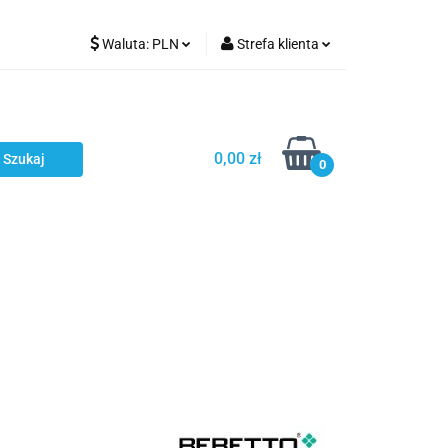
Waluta:
PLN
Strefa klienta
Karmienie
PLN
Zaloguj się
EUR
Zarejestruj się
CZK
Dodaj zgłoszenie
0,00 zł
0
ci
Bestsellery
Polecamy