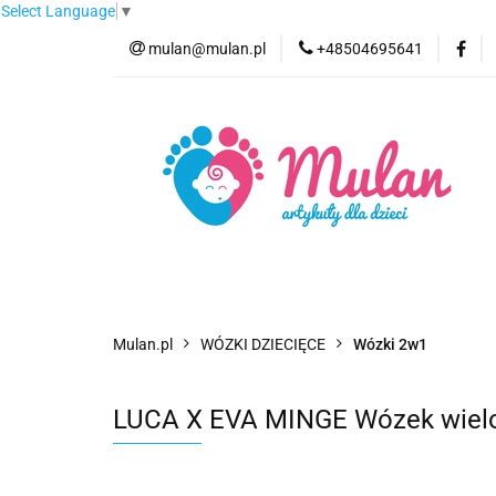
Select Language
▼
mulan@mulan.pl
+48504695641
Wyprzedaż
Pro
Nowości
Bestse
Wyprzedaż
Promocje
Kategorie
F
Mulan.pl
WÓZKI DZIECIĘCE
Wózki 2w1
LUCA X EVA MINGE Wózek wielo