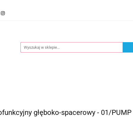
mocje
Kategorie
Foteliki
Wózki
Zabawki
llery
Polecamy
oteliki
Wózki
Zabawki
Karmienie
Nowoś
funkcyjny głęboko-spacerowy - 01/PUMP