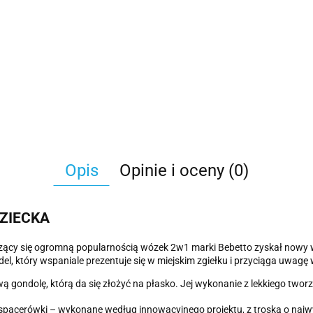
Opis
Opinie i oceny (0)
DZIECKA
ący się ogromną popularnością wózek 2w1 marki Bebetto zyskał nowy w
el, który wspaniale prezentuje się w miejskim zgiełku i przyciąga uwagę 
gondolę, którą da się złożyć na płasko. Jej wykonanie z lekkiego tworz
spacerówki – wykonane według innowacyjnego projektu, z troską o najw