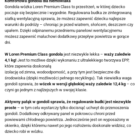
Komfortowa gondola dla niemowlaka
Gondola wózka Loren Premium Class to przestrzeń, w której dziecko
poczuje się bezpiecznie i wygodnie. Regulowana budka ze zintegrowaną
siatką wentylacyjną sprawia, że możesz zapewnić dziecku najlepsze
warunki do podróży – chroniąc je przed wiatrem, słońcem, deszczem czy
upałem. Dzięki odpinanemu przedniemu panelowi wentylacyjnemu
możesz zapewnić maluchowi dodatkowy przepływ powietrza w gorące
dni.
W Loren Premium Class gondola
jest niezwykle lekka –
waży zaledwie
4,1 kg!
Jest to możliwe dzięki wykonaniu z ultralekkiego tworzywa EPP,
które zapewnia doskonałą
izolację od zimna, wodoodporność, a przy tym jest bezpieczne dla
środowiska (dzięki możliwości pełnego recyklingu). Tak niewielka waga
gondoli sprawia, że
wózek w wersji głębokiej waży zaledwie 12,4 kg
– co
czyni go jednym z najlżejszych w swojej klasie.
Aktywny pałąk w gondoli sprawia, że regulowanie budki jest niezwykle
proste
– w tym celu wystarczy tylko docisnąć uchwyt do przenoszenia
gondoli. Dodatkowy odkrywany panel w pokrowcu chroni przed
powiewami chłodnego powietrza. Jednocześnie jest on wyposażony w
okienko, dzięki któremu nawet po jego rozłożeniu doskonale widzisz, co
dziecko robi w wózku.