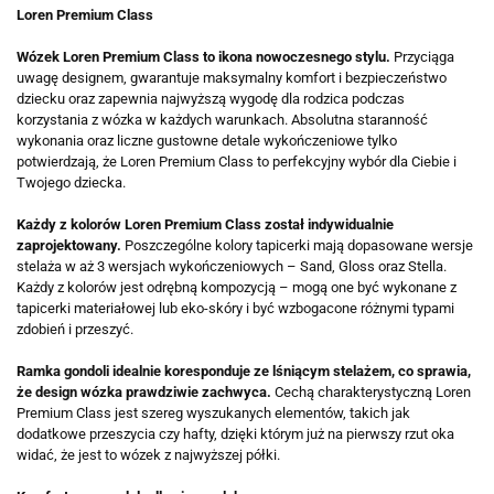
Loren Premium Class
Wózek Loren Premium Class to ikona nowoczesnego stylu.
Przyciąga
uwagę designem, gwarantuje maksymalny komfort i bezpieczeństwo
dziecku oraz zapewnia najwyższą wygodę dla rodzica podczas
korzystania z wózka w każdych warunkach. Absolutna staranność
wykonania oraz liczne gustowne detale wykończeniowe tylko
potwierdzają, że Loren Premium Class to perfekcyjny wybór dla Ciebie i
Twojego dziecka.
Każdy z kolorów Loren Premium Class został indywidualnie
zaprojektowany.
Poszczególne kolory tapicerki mają dopasowane wersje
stelaża w aż 3 wersjach wykończeniowych – Sand, Gloss oraz Stella.
Każdy z kolorów jest odrębną kompozycją – mogą one być wykonane z
tapicerki materiałowej lub eko-skóry i być wzbogacone różnymi typami
zdobień i przeszyć.
Ramka gondoli idealnie koresponduje ze lśniącym stelażem, co sprawia,
że design wózka prawdziwie zachwyca.
Cechą charakterystyczną Loren
Premium Class jest szereg wyszukanych elementów, takich jak
dodatkowe przeszycia czy hafty, dzięki którym już na pierwszy rzut oka
widać, że jest to wózek z najwyższej półki.