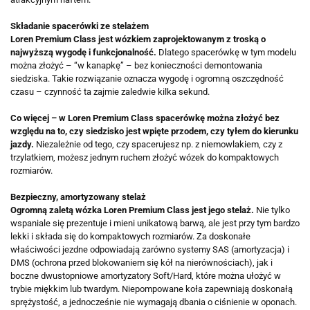
Składanie spacerówki ze stelażem
Loren Premium Class jest wózkiem zaprojektowanym z troską o
najwyższą wygodę i funkcjonalność.
Dlatego spacerówkę w tym modelu
można złożyć – “w kanapkę” – bez konieczności demontowania
siedziska. Takie rozwiązanie oznacza wygodę i ogromną oszczędność
czasu – czynność ta zajmie zaledwie kilka sekund.
Co więcej – w Loren Premium Class spacerówkę można złożyć bez
względu na to, czy siedzisko jest wpięte przodem, czy tyłem do kierunku
jazdy.
Niezależnie od tego, czy spacerujesz np. z niemowlakiem, czy z
trzylatkiem, możesz jednym ruchem złożyć wózek do kompaktowych
rozmiarów.
Bezpieczny, amortyzowany stelaż
Ogromną zaletą wózka Loren Premium Class jest jego stelaż.
Nie tylko
wspaniale się prezentuje i mieni unikatową barwą, ale jest przy tym bardzo
lekki i składa się do kompaktowych rozmiarów. Za doskonałe
właściwości jezdne odpowiadają zarówno systemy SAS (amortyzacja) i
DMS (ochrona przed blokowaniem się kół na nierównościach), jak i
boczne dwustopniowe amortyzatory Soft/Hard, które można ułożyć w
trybie miękkim lub twardym. Niepompowane koła zapewniają doskonałą
sprężystość, a jednocześnie nie wymagają dbania o ciśnienie w oponach.