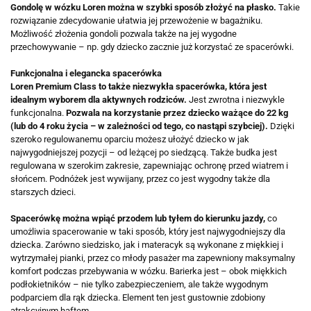
Gondolę w wózku Loren można w szybki sposób złożyć na płasko.
Takie
rozwiązanie zdecydowanie ułatwia jej przewożenie w bagażniku.
Możliwość złożenia gondoli pozwala także na jej wygodne
przechowywanie – np. gdy dziecko zacznie już korzystać ze spacerówki.
Funkcjonalna i elegancka spacerówka
Loren Premium Class to także niezwykła spacerówka, która jest
idealnym wyborem dla aktywnych rodziców.
Jest zwrotna i niezwykle
funkcjonalna.
Pozwala na korzystanie przez dziecko ważące do 22 kg
(lub do 4 roku życia – w zależności od tego, co nastąpi szybciej).
Dzięki
szeroko regulowanemu oparciu możesz ułożyć dziecko w jak
najwygodniejszej pozycji – od leżącej po siedzącą. Także budka jest
regulowana w szerokim zakresie, zapewniając ochronę przed wiatrem i
słońcem. Podnóżek jest wywijany, przez co jest wygodny także dla
starszych dzieci.
Spacerówkę można wpiąć przodem lub tyłem do kierunku jazdy,
co
umożliwia spacerowanie w taki sposób, który jest najwygodniejszy dla
dziecka. Zarówno siedzisko, jak i materacyk są wykonane z miękkiej i
wytrzymałej pianki, przez co młody pasażer ma zapewniony maksymalny
komfort podczas przebywania w wózku. Barierka jest – obok miękkich
podłokietników – nie tylko zabezpieczeniem, ale także wygodnym
podparciem dla rąk dziecka. Element ten jest gustownie zdobiony
atrakcyjnym haftem.