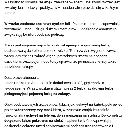
Wszystko to sprawia, że dzięki zaawansowanemu stelażowi, wózek jest
zwrotny, komfortowy i praktyczny – i doskonale sprawdzi się w każdym
terenie.
W wózku zastosowano nowy system kół.
Przednie – mini – zapewniają
zwrotność. Tylne – dzięki dużemu rozmiarowi – doskonale amortyzują i
zwiększają komfort podczas podróży.
Stelaż jest wyposażony w koszyk zakupowy z wyjmowaną torbą,
dostosowaną do koloru tapicerki wózka. To niezwykle wygodne zawsze
wtedy, gdy chcesz zabrać więcej potrzebnych rzeczy na spacer z
dzieckiem. Duża pojemność torby sprawia, że pomieścisz w niej także
codzienne zakupy.
Dodatkowe akcesoria
Loren Premium Class to także dodatkowa jakość, gdy chodzi o
wyposażenie. Wraz z wózkiem otrzymujesz
2 torby: szykowną torbę
pielęgnacyjną i pojemną torbę na zakupy.
Obok podstawowych akcesoriów, takich jak:
uchwyt na kubek, pokrowiec
przeciwdeszczowy czy moskitiera, w zestawie znajdziesz także
funkcjonalny uchwyt na telefon, do zawieszenia na stelażu. Do kompletu
dołączono także pokrowce na stelaż i tapicerkę,
które zapewniają
doskonałą ochronę przed zarysowaniami podczas transportowania i