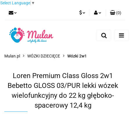
Select Language
▼
(
0
)
PLN
Zaloguj się
Zarejestruj się
EUR
Dodaj zgłoszenie
CZK
Mulan.pl
WÓZKI DZIECIĘCE
Wózki 2w1
Loren Premium Class Gloss 2w1
Bebetto GLOSS 03/PUR lekki wózek
wielofunkcyjny do 22 kg głęboko-
spacerowy 12,4 kg