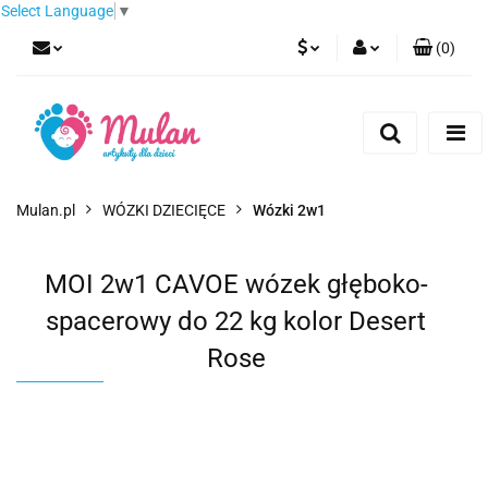
Select Language
▼
(
0
)
PLN
Zaloguj się
Zarejestruj się
EUR
Dodaj zgłoszenie
CZK
Mulan.pl
WÓZKI DZIECIĘCE
Wózki 2w1
MOI 2w1 CAVOE wózek głęboko-
spacerowy do 22 kg kolor Desert
Rose