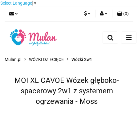
Select Language
▼
(
0
)
PLN
Zaloguj się
Zarejestruj się
EUR
Dodaj zgłoszenie
CZK
Mulan.pl
WÓZKI DZIECIĘCE
Wózki 2w1
MOI XL CAVOE Wózek głęboko-
spacerowy 2w1 z systemem
ogrzewania - Moss