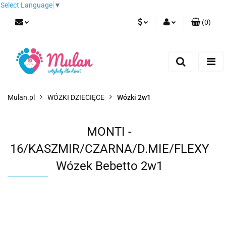
Select Language
▼
(
0
)
PLN
Zaloguj się
Zarejestruj się
EUR
Dodaj zgłoszenie
CZK
Mulan.pl
WÓZKI DZIECIĘCE
Wózki 2w1
MONTI -
16/KASZMIR/CZARNA/D.MIE/FLEXY
Wózek Bebetto 2w1