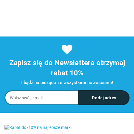
Zapisz się do Newslettera otrzymaj
rabat 10%
I bądź na bieżąco ze wszystkimi nowościami!