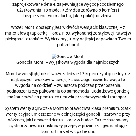
zaprojektowane detale, zapewniające wygodę codziennego
użytkowania. To model, który dba zarówno o komfort i
bezpieczeństwo malucha, jak i spokój rodziców.
Wózek Monti dostępny jest w dwóch wersjach: klasycznej – z
materiałową tapicerką – oraz PRO, wykonanej ze stylowej, łatwej w
pielęgnacji ekoskóry. Wybierz styl, który najlepiej odpowiada Twoim
potrzebom!
Gondola Monti – wyjątkowa wygoda dla najmłodszych
Monti w wersji głębokiej waży zaledwie 12 kg, co czyni go jednym z
najlżejszych wózków w swojej klasie. Jego niewielka waga to
wygoda na co dzień – zwłaszcza podczas przenoszenia,
podnoszenia czy pakowania do samochodu. Dodatkowo gondolę
można złożyć na płasko, co ułatwia przechowywanie i transport.
System wentylacji wózka Monti to prawdziwa klasa premium. Siatki
wentylacyjne umieszczono w dolnej części gondoli – zarówno przy
nóżkach, jak i główce dziecka – oraz w budce. Tak rozbudowany
system zapewnia doskonały przepływ powietrza, gwarantując
komfort nawet w upalne dni.