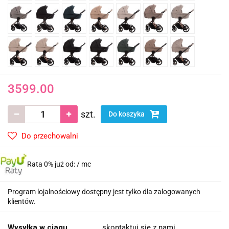
3599.00
szt.
Do koszyka
Do przechowalni
Rata 0% już od:
/ mc
Program lojalnościowy dostępny jest tylko dla zalogowanych
klientów.
Wysyłka w ciągu
skontaktuj się z nami