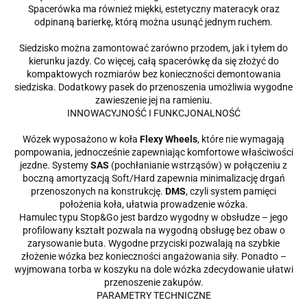
Spacerówka ma również miękki, estetyczny materacyk oraz
odpinaną barierkę, którą można usunąć jednym ruchem.
Siedzisko można zamontować zarówno przodem, jak i tyłem do
kierunku jazdy. Co więcej, całą spacerówkę da się złożyć do
kompaktowych rozmiarów bez konieczności demontowania
siedziska. Dodatkowy pasek do przenoszenia umożliwia wygodne
zawieszenie jej na ramieniu.
INNOWACYJNOŚĆ I FUNKCJONALNOŚĆ
Wózek wyposażono w koła
Flexy Wheels
, które nie wymagają
pompowania, jednocześnie zapewniając komfortowe właściwości
jezdne. Systemy
SAS
(pochłanianie wstrząsów) w połączeniu z
boczną amortyzacją Soft/Hard zapewnia minimalizację drgań
przenoszonych na konstrukcję.
DMS
, czyli system pamięci
położenia koła, ułatwia prowadzenie wózka.
Hamulec typu Stop&Go jest bardzo wygodny w obsłudze – jego
profilowany kształt pozwala na wygodną obsługę bez obaw o
zarysowanie buta. Wygodne przyciski pozwalają na szybkie
złożenie wózka bez konieczności angażowania siły. Ponadto –
wyjmowana torba w koszyku na dole wózka zdecydowanie ułatwi
przenoszenie zakupów.
PARAMETRY TECHNICZNE