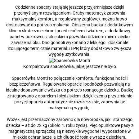
Codzienne spacery stają się jeszcze przyjemniejsze dzięki
przemyślanym rozwiązaniom. Gruby materacyk zapewnia
maksymalny komfort, a regulowany zagłówek można łatwo
dostosować do potrzeb malucha. Obszerna budka z dodatkowym
klinem skutecznie chroni przed słońcem i wiatrem, a dodatkowy
panel w pokrowcu z okienkiem pozwala rodzicom mieć dziecko
zawsze na oku. Dno gondoli wykonano z lekkiego i doskonale
izolującego termicznie materiału EPP, który dodatkowo zwiększa
wygodę użytkowania.
Kompaktowa spacerówka, jakiej jeszcze nie było
Spacerówka Monti to połączenie komfortu, funkcjonalności i
bezpieczeństwa. Regulowane oparcie i podnóżek pozwalają na
idealne dopasowanie wózka do potrzeb rosnącego dziecka. Budkę
zintegrowano z oparciem i siedziskiem, dzięki czemu przy zmianie
pozycji oparcia automatycznie rozszerza się, zapewniając
maksymalną wygodę.
Wózek jest przeznaczony zarówno dla noworodka, jak i starszego
dziecka – aż do 22 kg (około 4. roku życia). Pięciopunktowe pasy z
magnetyczną sprzączką są niezwykle wygodne i wyposażone w
miękkie ochraniacze, a ich długość rośnie wraz z dzieckiem.