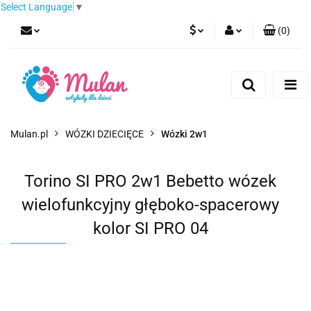
Select Language
▼
(
0
)
PLN
Zaloguj się
Zarejestruj się
EUR
Dodaj zgłoszenie
CZK
Mulan.pl
WÓZKI DZIECIĘCE
Wózki 2w1
Torino SI PRO 2w1 Bebetto wózek
wielofunkcyjny głęboko-spacerowy
kolor SI PRO 04