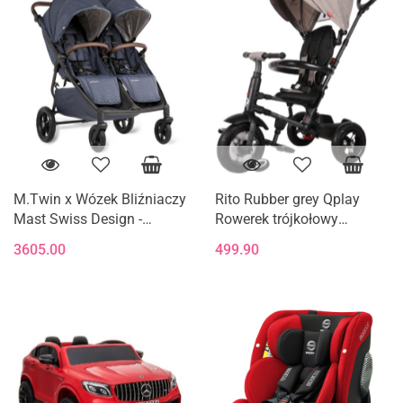
M.Twin x Wózek Bliźniaczy
Rito Rubber grey Qplay
Mast Swiss Design -
Rowerek trójkołowy
Blueberry (Koła HP)
składany MILLY MALLY
3605.00
499.90