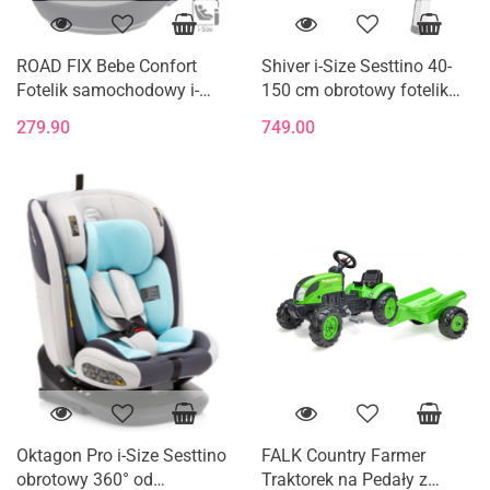
ROAD FIX Bebe Confort
Shiver i-Size Sesttino 40-
Fotelik samochodowy i-
150 cm obrotowy fotelik
Size 15-36 kg 100 - 150 cm
samochodowy 0-36 kg -
279.90
749.00
- Mist Grey
Gray/Gold
Oktagon Pro i-Size Sesttino
FALK Country Farmer
obrotowy 360° od
Traktorek na Pedały z