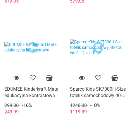
579.05
579.05
EDUMEE Kinderkraft Mata
Sparco Kids SK7000i i-Size
edukacyjna kontrastowa
fotelik samochodowy 40-
150 cm 0-12 lat - Blue
299.00
-16%
1240.00
-10%
249.99
1119.99