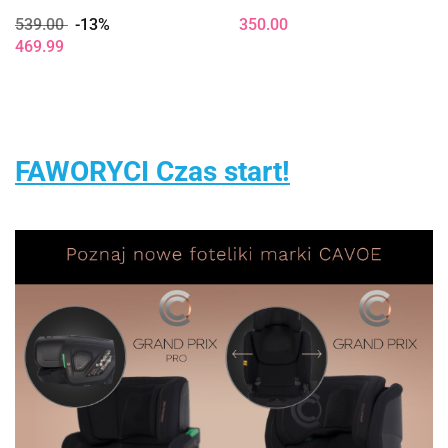
urodzenia do 150cm fotelik
Przyczepką Zielony 2-5 lat
539.00
-13%
350.00
samochodowy z Isofix -
469.99
Blue
FAWORYCI Czas start!