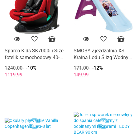
Sparco Kids SK7000i i-Size
SMOBY Zjeżdżalnia XS
fotelik samochodowy 40-
Kraina Lodu Ślizg Wodny
150 cm 0-12 lat - Red
90cm Frozen
1240.00
-10%
171.00
-12%
1119.99
149.99