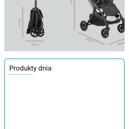
Produkty dnia
GRACO
Rito Rubber
ROAD FIX
Skoczek
grey Qplay
NEXT 2 ME
Bebe Confort
BUMPER
Rowerek
FOREVER Chicco
Fotelik
225.99
499.90