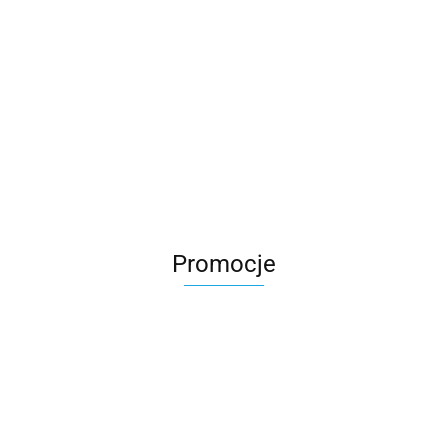
Promocje
M2 wózek
M2 wózek