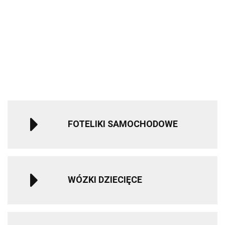
EDUMEE
spacerowy
spacerowy
Sparco Kids
Sparco Kids
Kinderkraft
Optical
Green
639.90
639.90
SK7000i i-Size
SK7000i i-Si
Mata
299.00
-10%
-10%
fotelik
fotelik
edukacyjna
1240.00
1240.00
-16%
579.05
579.05
samochodowy
samochodo
kontrastowa
-10%
-10%
249.99
40-150 cm 0-
40-150 cm 0
1119.99
1119.99
12 lat - Blue
12 lat - Blac
FOTELIKI SAMOCHODOWE
WÓZKI DZIECIĘCE