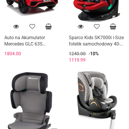
Auto na Akumulator
Sparco Kids SK7000i i-Size
Mercedes GLC 63S
fotelik samochodowy 40-
Dwuosobowy Światła LED
150 cm 0-12 lat - Red
1804.00
1240.00
-10%
MP3 Czerwony
1119.99