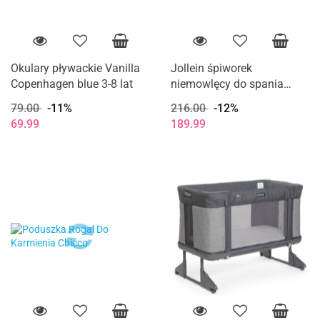
Okulary pływackie Vanilla
Jollein śpiworek
Copenhagen blue 3-8 lat
niemowlęcy do spania
całoroczny z odpinanymi
79.00
-11%
216.00
-12%
rękawami TEDDY BEAR 90
69.99
189.99
cm