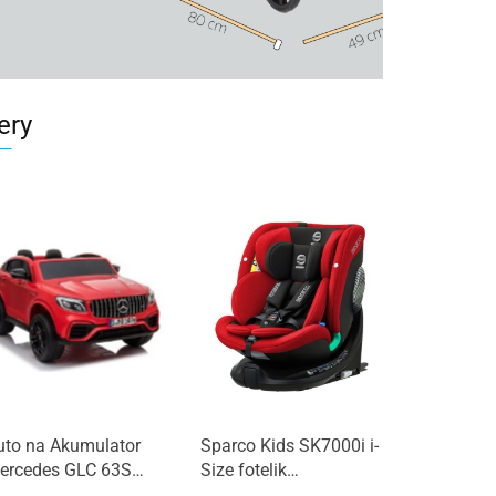
ery
uto na Akumulator
Sparco Kids SK7000i i-
ercedes GLC 63S
Size fotelik
wuosobowy Światła
samochodowy 40-150