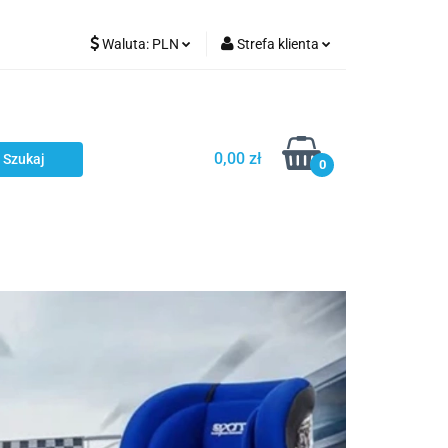
Waluta:
PLN
Strefa klienta
Karmienie
PLN
Zaloguj się
EUR
Zarejestruj się
CZK
Dodaj zgłoszenie
0,00 zł
0
ci
Bestsellery
Polecamy