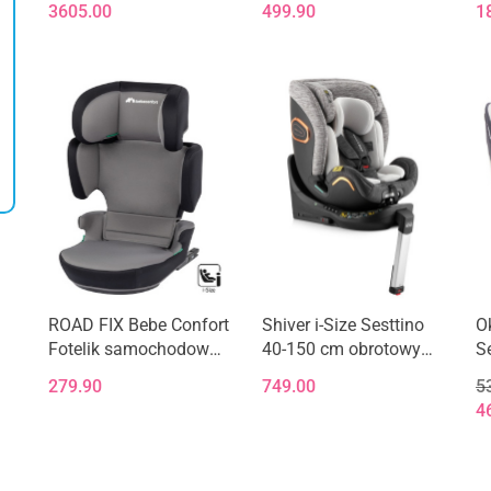
Dostępność
3605.00
499.90
1
(Koła HP)
MALLY
L
1 szt.
Do
końca
promocji
Do
pozostało
końca
promocji
pozostało
ROAD FIX Bebe Confort
Shiver i-Size Sesttino
O
Fotelik samochodowy
40-150 cm obrotowy
S
i-Size 15-36 kg 100 -
fotelik samochodowy
o
279.90
749.00
5
150 cm - Mist Grey
0-36 kg - Gray/Gold
1
4
s
- 