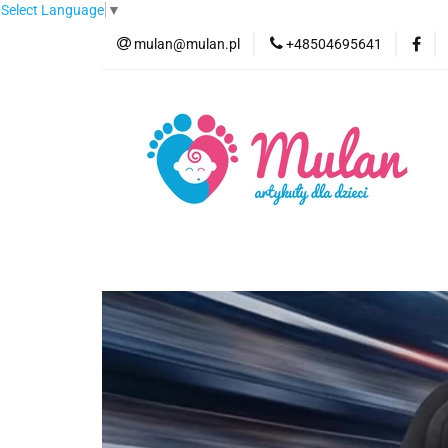
Select Language
▼
mulan@mulan.pl
+48504695641
Wyprzedaż
Pro
Nowości
Bestse
Wyprzedaż
Promocje
Kategorie
F