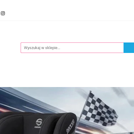
mocje
Kategorie
Foteliki
Wózki
Zabawki
llery
Polecamy
oteliki
Wózki
Zabawki
Karmienie
Nowoś