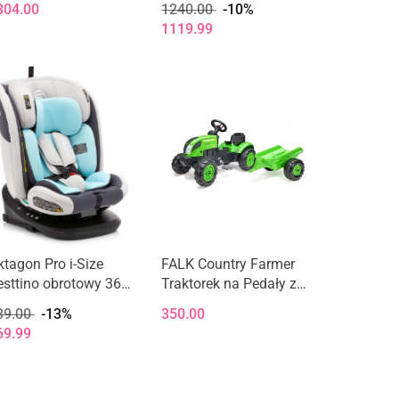
804.00
1240.00
-10%
ED MP3 Czerwony
cm 0-12 lat - Red
1119.99
ktagon Pro i-Size
FALK Country Farmer
esttino obrotowy 360°
Traktorek na Pedały z
d urodzenia do
Przyczepką Zielony 2-5
39.00
-13%
350.00
50cm fotelik
lat
69.99
amochodowy z Isofix
Blue