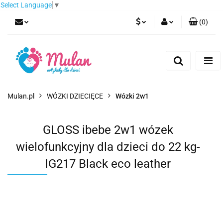
Select Language
▼
(
0
)
PLN
Zaloguj się
Zarejestruj się
EUR
Dodaj zgłoszenie
CZK
Mulan.pl
WÓZKI DZIECIĘCE
Wózki 2w1
GLOSS ibebe 2w1 wózek
wielofunkcyjny dla dzieci do 22 kg-
IG217 Black eco leather