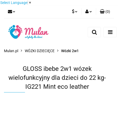
Select Language
▼
(
0
)
PLN
Zaloguj się
Zarejestruj się
EUR
Dodaj zgłoszenie
CZK
Mulan.pl
WÓZKI DZIECIĘCE
Wózki 2w1
GLOSS ibebe 2w1 wózek
wielofunkcyjny dla dzieci do 22 kg-
IG221 Mint eco leather