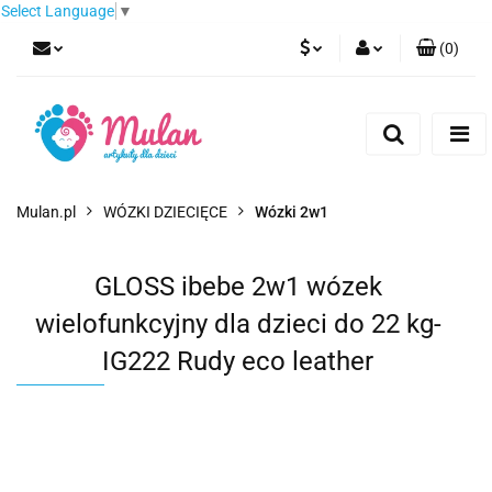
Select Language
▼
(
0
)
PLN
Zaloguj się
Zarejestruj się
EUR
Dodaj zgłoszenie
CZK
Mulan.pl
WÓZKI DZIECIĘCE
Wózki 2w1
GLOSS ibebe 2w1 wózek
wielofunkcyjny dla dzieci do 22 kg-
IG222 Rudy eco leather