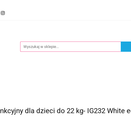
mocje
Kategorie
Foteliki
Wózki
Zabawki
llery
Polecamy
oteliki
Wózki
Zabawki
Karmienie
Nowoś
cyjny dla dzieci do 22 kg- IG232 White e