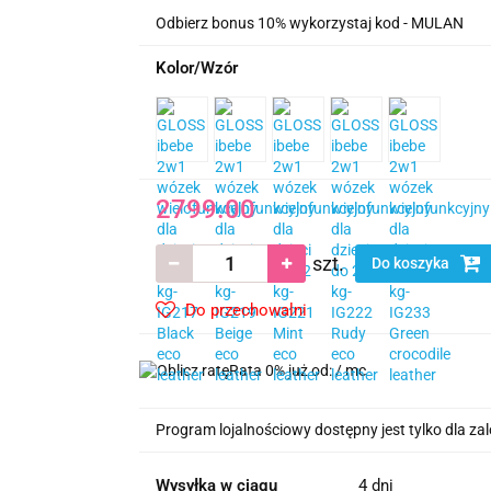
Odbierz bonus 10% wykorzystaj kod - MULAN
Kolor/Wzór
2799.00
szt.
Do koszyka
Do przechowalni
Rata 0% już od:
/ mc
Program lojalnościowy dostępny jest tylko dla z
Wysyłka w ciągu
4 dni