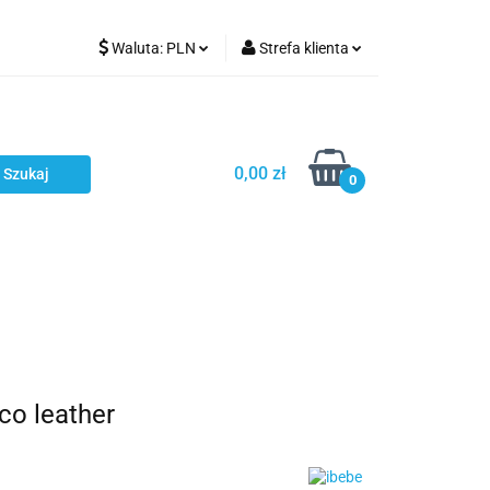
Waluta:
PLN
Strefa klienta
Karmienie
PLN
Zaloguj się
EUR
Zarejestruj się
CZK
Dodaj zgłoszenie
0,00 zł
0
ci
Bestsellery
Polecamy
co leather