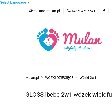
Select Language
▼
mulan@mulan.pl
+48504695641
Wyprzedaż
Pro
Nowości
Bestse
Wyprzedaż
Promocje
Kategorie
F
Mulan.pl
WÓZKI DZIECIĘCE
Wózki 2w1
GLOSS ibebe 2w1 wózek wielofunk