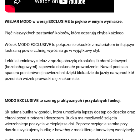
WIEJAR MODO w wersji EXCLUSIVE to piękno w innym wymiarze.
Pięć niezwykłych zestawień kolorów, które oczarują chyba każdego.
Wózek MODO EXCLUSIVE to połączenie ekoskór z materiałem imitującym
lustrzaną powierzchnię, wyróżnia go w wyjątkowy styl.
Lekki aluminiowy stelaż z rączką obszytą ekoskórą i kołami żelowymi
(bezobsługowymi) zapewnia doskonałe prowadzenie. Nawet podczas
spaceru po nierównej nawierzchni dzięki blokadzie do jazdy na wprost kół
przednich wózek prowadzi się znakomicie.
MODO EXCLUSIVE to szereg praktycznych i przydatnych funkcji.
Składana budka w gondoli, która umożliwia lepszy dostęp do dziecka oraz
chroni przed słońcem i deszczem. Budka ma możliwość zdjęcia
wierzchniego poszycia w cieplejsze dni. Poprzez rozpięcie zamka przy
daszku uzyskujemy budkę z bawełny z moskitierą stanowiącą wentylację.