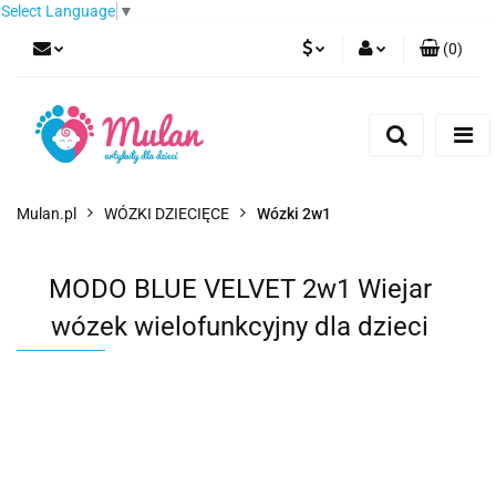
Select Language
▼
(
0
)
PLN
Zaloguj się
Zarejestruj się
EUR
Dodaj zgłoszenie
CZK
Mulan.pl
WÓZKI DZIECIĘCE
Wózki 2w1
MODO BLUE VELVET 2w1 Wiejar
wózek wielofunkcyjny dla dzieci