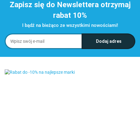
Zapisz się do Newslettera otrzymaj
rabat 10%
I bądź na bieżąco ze wszystkimi nowościami!