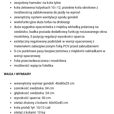
zespolony hamulec na koła tylne
koła żelowena łożyskach 10 i 12, przednie koła obrotowe z
możliwością zablokowania do jazdy na wprost
zewnętrzny system wentylacji spodu gondoli
wielofunkcyjna duża torba na drobiazgi
duża wygodna spacerówka z miękką wkładką polarową na
siedzisko, budka posiada dodatkową funkcję roszuwanego okna
moskitiery, 3 pozycję regulacji wysokości oparcia
estetyczny regulowany podnóżek w wersji spacerowej z
materiałem zabezpieczonym folią PCV przed zabrudzeniem
5-cio punktowe pasy bezpieczeństwa z miękkimi nakładkami w
wersji spacerowej
folia przeciwdeszczowa i moskitiera
możliwość wpięcia fotelika
WAGA I WYMIARY
wewnętrzny wymiar gondoli: 40x80x23 cm
szerokość siedziska: 34 cm
głębokość siedziska: 24 cm
wysokość oparcia: 50 cm
stelaż złożony z kołami: 60x92x40 cm
koła przód/ tył: 10/12 cali
stelaż z kołami: 10 kg