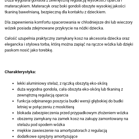
Duża wygodna gondola z zewnętrzną regulacją wysokości oparcia i
materacykiem. Materacyk oraz boki gondoli obszyte wysokiej jakości
tkaniną bawełnianą, bezpieczną dla kontaktu z dzieckiem.
Dla zapewnienia komfortu spacerowania w chłodniejsze dni lub wieczory
wózek posiada zdejmowane przykrycie na nóżki dziecka.
Całość uzupełnia praktyczny zamykany kosz na akcesoria dziecka oraz
elegancka i stylowa torba, którą można zapiąć na rączce wózka lub dzięki
paskom nosić jako torebkę.
Charakterystyka:
lekki aluminiowy stelaż, z rączką obszytą eko-skórą
duża wygodna gondola, cała obszyta eko-skórą lub tkaniną z
zewnątrzną regulacją oparcia
funkcja odpinanego poszycia budki wersji głębokiej do budki
letniej w połączeniu z moskitierą
blokada zabezpieczenia przed przypadkowym złożeniem wózka
obszerny zamykany na zamek kosz na zakupy zamontowany na
stelażu pod spodem wózka
miękkie zawieszenie na amortyzatorach z regulacją
dodatkowe sprężyny amortyzujące