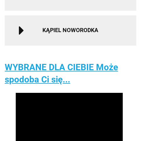
KĄPIEL NOWORODKA
WYBRANE DLA CIEBIE Może
spodoba Ci się...