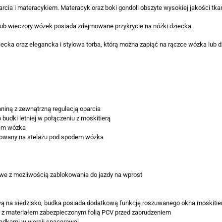
cia i materacykiem. Materacyk oraz boki gondoli obszyte wysokiej jakości tka
lub wieczory wózek posiada zdejmowane przykrycie na nóżki dziecka.
cka oraz elegancka i stylowa torba, którą można zapiąć na rączce wózka lub d
niną z zewnątrzną regulacją oparcia
 budki letniej w połączeniu z moskitierą
iem wózka
owany na stelażu pod spodem wózka
owe z możliwością zablokowania do jazdy na wprost
na siedzisko, budka posiada dodatkową funkcję roszuwanego okna moskitiery,
 z materiałem zabezpieczonym folią PCV przed zabrudzeniem
adkami w wersji spacerowej