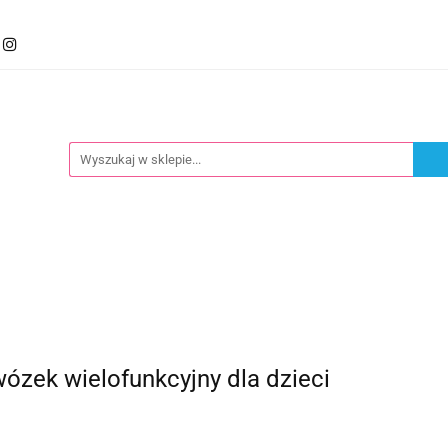
mocje
Kategorie
Foteliki
Wózki
Zabawki
llery
Polecamy
oteliki
Wózki
Zabawki
Karmienie
Nowoś
ek wielofunkcyjny dla dzieci