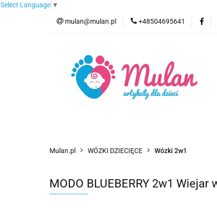
Select Language
▼
mulan@mulan.pl
+48504695641
Wyprzedaż
Pro
Nowości
Bestse
Wyprzedaż
Promocje
Kategorie
F
Mulan.pl
WÓZKI DZIECIĘCE
Wózki 2w1
MODO BLUEBERRY 2w1 Wiejar wóz