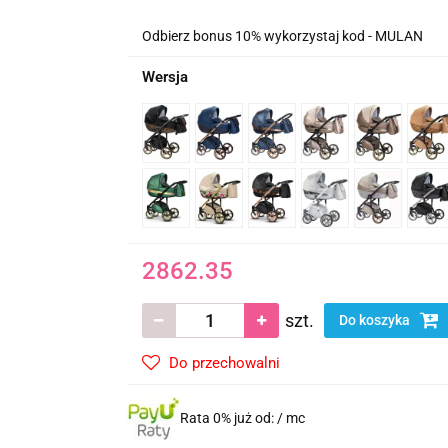
Odbierz bonus 10% wykorzystaj kod - MULAN
Wersja
2862.35
szt.
Do koszyka
Do przechowalni
Rata 0% już od:
/ mc