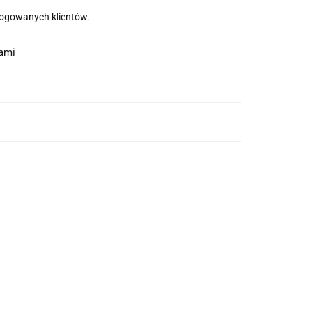
alogowanych klientów.
nami