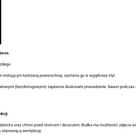
arze.
ażdego.
mitującym lustrzaną powierzchnię, wyróżnia go w wyjątkowy styl.
 żelowymi (bezobsługowymi) zapewnia doskonałe prowadzenie. Nawet podczas sp
kcji.
dziecka oraz chroni przed słońcem i deszczem. Budka ma możliwość zdjęcia wie
 stanowiącą wentylację.