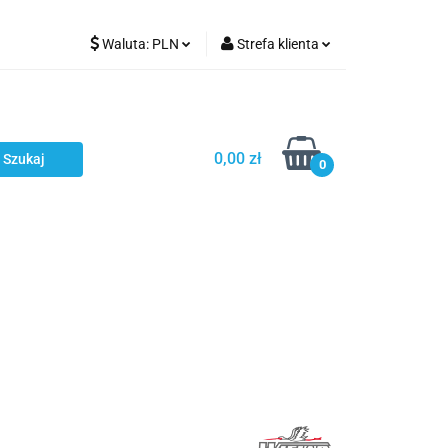
Waluta:
PLN
Strefa klienta
Karmienie
PLN
Zaloguj się
EUR
Zarejestruj się
CZK
Dodaj zgłoszenie
0,00 zł
0
ci
Bestsellery
Polecamy