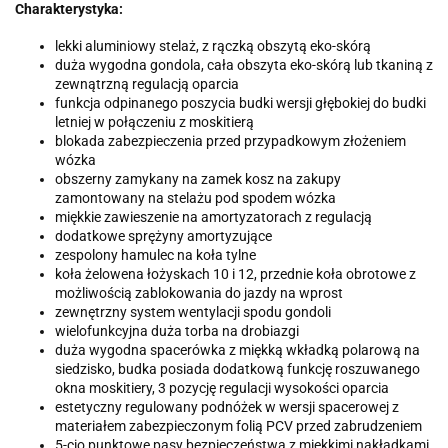
Charakterystyka:
lekki aluminiowy stelaż, z rączką obszytą eko-skórą
duża wygodna gondola, cała obszyta eko-skórą lub tkaniną z
zewnątrzną regulacją oparcia
funkcja odpinanego poszycia budki wersji głębokiej do budki
letniej w połączeniu z moskitierą
blokada zabezpieczenia przed przypadkowym złożeniem
wózka
obszerny zamykany na zamek kosz na zakupy
zamontowany na stelażu pod spodem wózka
miękkie zawieszenie na amortyzatorach z regulacją
dodatkowe sprężyny amortyzujące
zespolony hamulec na koła tylne
koła żelowena łożyskach 10 i 12, przednie koła obrotowe z
możliwością zablokowania do jazdy na wprost
zewnętrzny system wentylacji spodu gondoli
wielofunkcyjna duża torba na drobiazgi
duża wygodna spacerówka z miękką wkładką polarową na
siedzisko, budka posiada dodatkową funkcję roszuwanego
okna moskitiery, 3 pozycję regulacji wysokości oparcia
estetyczny regulowany podnóżek w wersji spacerowej z
materiałem zabezpieczonym folią PCV przed zabrudzeniem
5-cio punktowe pasy bezpieczeństwa z miękkimi nakładkami