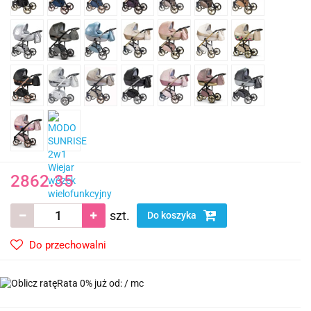
2862.35
szt.
Do koszyka
Do przechowalni
Rata 0% już od:
/ mc