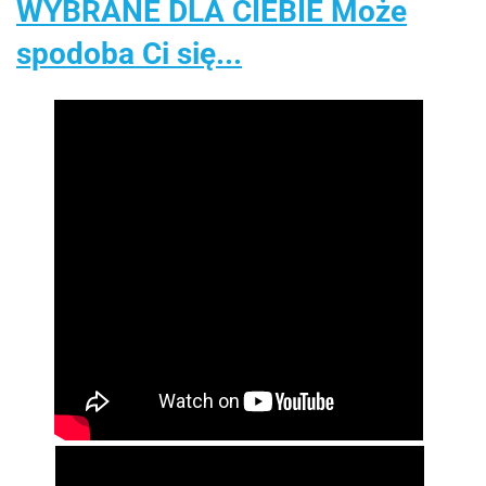
WYBRANE DLA CIEBIE Może
spodoba Ci się...