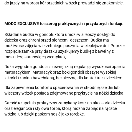
do jazdy na wprost kół przednich wózek prowadzi się znakomicie.
MODO EXCLUSIVE to szereg praktycznych i przydatnych funkcji.
Składana budka w gondoli, która umożliwia lepszy dostęp do
dziecka oraz chroni przed słońcem i deszczem. Budka ma
możliwość zdjęcia wierzchniego poszycia w cieplejsze dni. Poprzez
rozpięcie zamka przy daszku uzyskujemy budkę z bawełny z
moskitierą stanowiącą wentylację.
Duża wygodna gondola z zewnętrzną regulacją wysokości oparcia i
materacykiem. Materacyk oraz boki gondoli obszyte wysokiej
jakości tkaniną bawełnianą, bezpieczną dla kontaktu z dzieckiem.
Dla zapewnienia komfortu spacerowania w chłodniejsze dni lub
wieczory wózek posiada zdejmowane przykrycie na nóżki dziecka.
Całość uzupełnia praktyczny zamykany kosz na akcesoria dziecka
oraz elegancka i stylowa torba, którą można zapiąć na rączce
wózka lub dzięki paskom nosić jako torebkę.