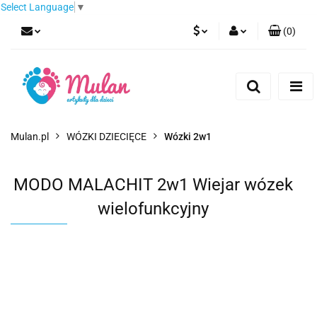
Select Language
▼
(
0
)
PLN
Zaloguj się
Zarejestruj się
EUR
Dodaj zgłoszenie
CZK
Mulan.pl
WÓZKI DZIECIĘCE
Wózki 2w1
MODO MALACHIT 2w1 Wiejar wózek
wielofunkcyjny