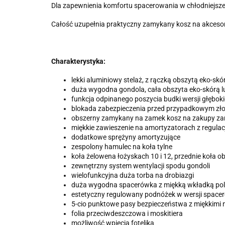
Dla zapewnienia komfortu spacerowania w chłodniejsze 
Całość uzupełnia praktyczny zamykany kosz na akcesoria
Charakterystyka:
lekki aluminiowy stelaż, z rączką obszytą eko-skó
duża wygodna gondola, cała obszyta eko-skórą lu
funkcja odpinanego poszycia budki wersji głębokie
blokada zabezpieczenia przed przypadkowym zł
obszerny zamykany na zamek kosz na zakupy z
miękkie zawieszenie na amortyzatorach z regulac
dodatkowe sprężyny amortyzujące
zespolony hamulec na koła tylne
koła żelowena łożyskach 10 i 12, przednie koła 
zewnętrzny system wentylacji spodu gondoli
wielofunkcyjna duża torba na drobiazgi
duża wygodna spacerówka z miękką wkładką polar
estetyczny regulowany podnóżek w wersji space
5-cio punktowe pasy bezpieczeństwa z miękkimi 
folia przeciwdeszczowa i moskitiera
możliwość wpięcia fotelika