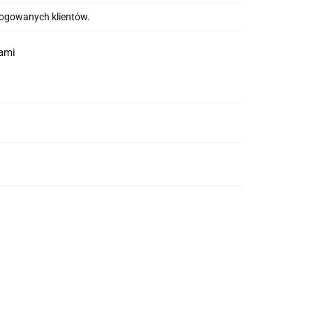
alogowanych klientów.
nami