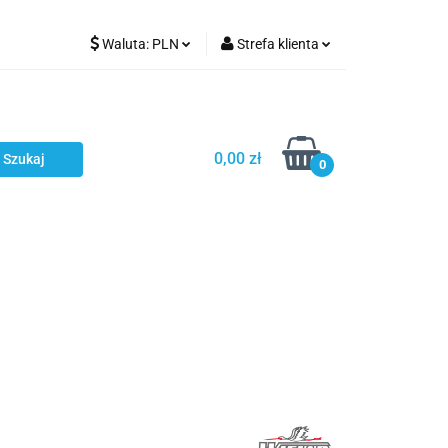
Waluta:
PLN
Strefa klienta
Karmienie
PLN
Zaloguj się
EUR
Zarejestruj się
CZK
Dodaj zgłoszenie
0,00 zł
0
ci
Bestsellery
Polecamy