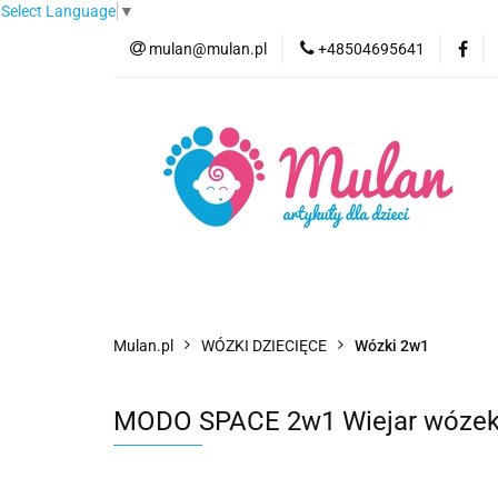
Select Language
▼
mulan@mulan.pl
+48504695641
Wyprzedaż
Pro
Nowości
Bestse
Wyprzedaż
Promocje
Kategorie
F
Mulan.pl
WÓZKI DZIECIĘCE
Wózki 2w1
MODO SPACE 2w1 Wiejar wózek 