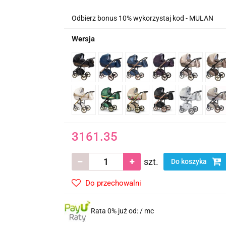
Odbierz bonus 10% wykorzystaj kod - MULAN
Wersja
3161.35
szt.
Do koszyka
Do przechowalni
Rata 0% już od:
/ mc