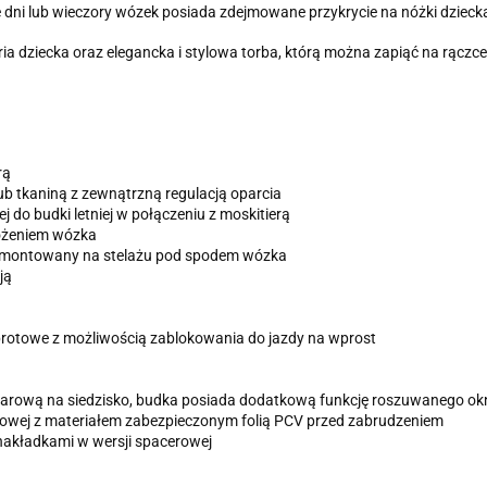
dni lub wieczory wózek posiada zdejmowane przykrycie na nóżki dzieck
 dziecka oraz elegancka i stylowa torba, którą można zapiąć na rączce
rą
b tkaniną z zewnątrzną regulacją oparcia
j do budki letniej w połączeniu z moskitierą
ożeniem wózka
amontowany na stelażu pod spodem wózka
ją
obrotowe z możliwością zablokowania do jazdy na wprost
ową na siedzisko, budka posiada dodatkową funkcję roszuwanego okna m
rowej z materiałem zabezpieczonym folią PCV przed zabrudzeniem
nakładkami w wersji spacerowej