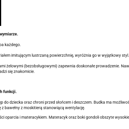
wymiarze.
yba każdego.
łem imitującym lustrzaną powierzchnię, wyróżnia go w wyjątkowy styl
kołami żelowymi (bezobsługowymi) zapewnia doskonałe prowadzenie. Nawe
dzi się znakomicie.
 funkcji.
p do dziecka oraz chroni przed słońcem i deszczem. Budka ma możliwość 
 z bawełny z moskitierą stanowiącą wentylację.
 oparcia i materacykiem. Materacyk oraz boki gondoli obszyte wysokiej