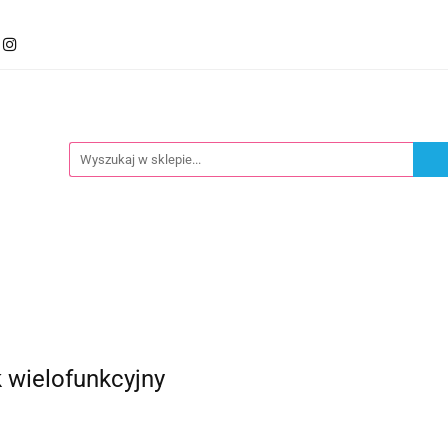
mocje
Kategorie
Foteliki
Wózki
Zabawki
llery
Polecamy
oteliki
Wózki
Zabawki
Karmienie
Nowoś
wielofunkcyjny