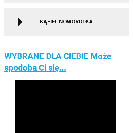
KĄPIEL NOWORODKA
WYBRANE DLA CIEBIE Może
spodoba Ci się...