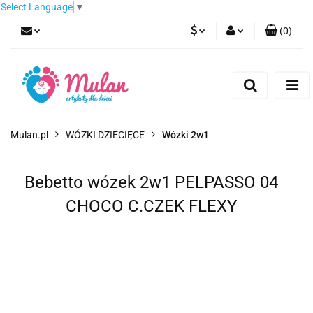
Select Language
▼
(
0
)
PLN
Zaloguj się
Zarejestruj się
EUR
Dodaj zgłoszenie
CZK
Mulan.pl
WÓZKI DZIECIĘCE
Wózki 2w1
Bebetto wózek 2w1 PELPASSO 04
CHOCO C.CZEK FLEXY