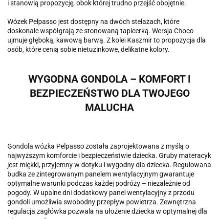
i stanowią propozycję, obok której trudno przejść obojętnie.
Wózek Pelpasso jest dostępny na dwóch stelażach, które
doskonale współgrają ze stonowaną tapicerką. Wersja Choco
ujmuje głęboką, kawową barwą. Z kolei Kaszmir to propozycja dla
osób, które cenią sobie nietuzinkowe, delikatne kolory.
WYGODNA GONDOLA – KOMFORT I
BEZPIECZEŃSTWO DLA TWOJEGO
MALUCHA
Gondola wózka Pelpasso została zaprojektowana z myślą o
najwyższym komforcie i bezpieczeństwie dziecka. Gruby materacyk
jest miękki, przyjemny w dotyku i wygodny dla dziecka. Regulowana
budka ze zintegrowanym panelem wentylacyjnym gwarantuje
optymalne warunki podczas każdej podróży – niezależnie od
pogody. W upalne dni dodatkowy panel wentylacyjny z przodu
gondoli umożliwia swobodny przepływ powietrza. Zewnętrzna
regulacja zagłówka pozwala na ułożenie dziecka w optymalnej dla