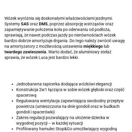
Wózek wyróżnia się doskonałymi właściwościami jezdnymi.
Systemy
SAS
oraz
DMS
, poprzez absorpcję wstrząsów oraz
zapamiętywanie położenia koła po oderwaniu od podłoża,
sprawiają, że nawet podczas jazdy po nierównościach wózek
bardzo dobrze amortyzuje drgania. Do tego należy zwrócić uwagę
na amortyzatory z możliwością ustawienia
miękkiego
lub
twardego
zawieszenia
. Warto dodać, że aluminiowy stelaż
sprawia, że wózek Luca jest bardzo lekki.
Jednobarwna tapicerka dodająca wózkówi elegancji
Konstrukcja 2w1 łącząca w sobie wózek głęboki oraz część
spacerową
Regulowana wentylacja zapewniająca swobodny przepływ
powietrza (umieszczona na dnie gondoli oraz w budkach
gondoli i spacerówki)
Zakres regulacji pozwalający na ułożenie dziecka w
wygodnej pozycji – w każdej sytuacji
Profilowany hamulec Stop&Go umożliwiający wygodną