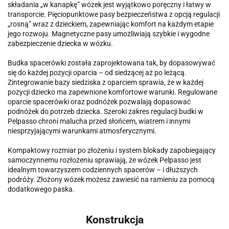
składania „w kanapkę” wózek jest wyjątkowo poręczny i łatwy w
transporcie. Pięciopunktowe pasy bezpieczeństwa z opcją regulacji
„rosną” wraz z dzieckiem, zapewniając komfort na każdym etapie
jego rozwoju. Magnetyczne pasy umożliwiają szybkie i wygodne
zabezpieczenie dziecka w wózku.
Budka spacerówki została zaprojektowana tak, by dopasowywać
się do każdej pozycji oparcia – od siedzącej aż po leżącą.
Zintegrowanie bazy siedziska z oparciem sprawia, że w każdej
pozycji dziecko ma zapewnione komfortowe warunki. Regulowane
oparcie spacerówki oraz podnóżek pozwalają dopasować
podnóżek do potrzeb dziecka. Szeroki zakres regulacji budki w
Pelpasso chroni malucha przed słońcem, wiatrem i innymi
niesprzyjającymi warunkami atmosferycznymi.
Kompaktowy rozmiar po złożeniu i system blokady zapobiegający
samoczynnemu rozłożeniu sprawiają, że wózek Pelpasso jest
idealnym towarzyszem codziennych spacerów – i dłuższych
podróży. Złożony wózek możesz zawiesić na ramieniu za pomocą
dodatkowego paska.
Konstrukcja