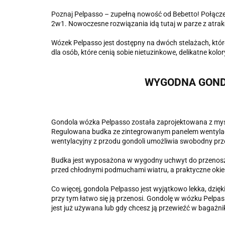
Poznaj Pelpasso – zupełną nowość od Bebetto! Połącze
2w1. Nowoczesne rozwiązania idą tutaj w parze z atrakc
Wózek Pelpasso jest dostępny na dwóch stelażach, któ
dla osób, które cenią sobie nietuzinkowe, delikatne kolor
WYGODNA GOND
Gondola wózka Pelpasso została zaprojektowana z myślą
Regulowana budka ze zintegrowanym panelem wentylacy
wentylacyjny z przodu gondoli umożliwia swobodny prze
Budka jest wyposażona w wygodny uchwyt do przenoszeni
przed chłodnymi podmuchami wiatru, a praktyczne ok
Co więcej, gondola Pelpasso jest wyjątkowo lekka, dzię
przy tym łatwo się ją przenosi. Gondolę w wózku Pelpas
jest już używana lub gdy chcesz ją przewieźć w bagaż