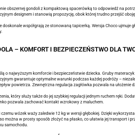
nie obszernej gondoli z kompaktową spacerówką to odpowiedź na potrz
yjnym designem i stanowią propozycję, obok której trudno przejść oboję
re doskonale współgrają ze stonowaną tapicerką. Wersja Choco ujmuje g
y.
OLA – KOMFORT I BEZPIECZEŃSTWO DLA TW
 o najwyższym komforcie i bezpieczeństwie dziecka. Gruby materacyk je
jnym gwarantuje optymalne warunki podczas każdej podróży – niezale
pływ powietrza. Zewnętrzna regulacja zagłówka pozwala na ułożenie dzi
a, który służy także do jej szybkiej regulacji jednym ruchem ręki. Do
ienko pozwala zachować kontakt wzrokowy z maluchem.
ki czemu wózek waży zaledwie 12 kg w wersji głębokiej. Dzięki wykorzyst
so można w prosty sposób złożyć na płasko, co ułatwia jej transport i p
niku samochodu.