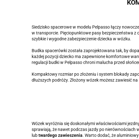
KOM
Siedzisko spacerowe w modelu Pelpasso łączy nowocze
w transporcie. Pięciopunktowe pasy bezpieczeństwa z o
szybkie i wygodne zabezpieczenie dziecka w wózku.
Budka spacerówki została zaprojektowana tak, by dopaso
każdej pozycji dziecko ma zapewnione komfortowe war
regulacji budki w Pelpasso chroni malucha przed słońc
Kompaktowy rozmiar po złożeniu i system blokady zap
dłuższych podróży. Złożony wózek możesz zawiesić n
Wózek wyróżnia się doskonałymi właściwościami jezdn
sprawiają, że nawet podczas jazdy po nierównościach 
lub
twardego
zawieszenia
. Warto dodać, że aluminiowy 