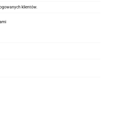
alogowanych klientów.
nami