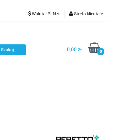
Waluta:
PLN
Strefa klienta
Karmienie
PLN
Zaloguj się
EUR
Zarejestruj się
CZK
Dodaj zgłoszenie
0,00 zł
0
ci
Bestsellery
Polecamy