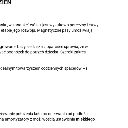
ZIEŃ
ia „w kanapkę” wózek jest wyjątkowo poręczny i łatwy
m etapie jego rozwoju. Magnetyczne pasy umożliwiają
egrowanie bazy siedziska z oparciem sprawia, że w
ć podnóżek do potrzeb dziecka. Szeroki zakres
 idealnym towarzyszem codziennych spacerów – i
ętywanie położenia koła po oderwaniu od podłoża,
 na amortyzatory z możliwością ustawienia
miękkiego