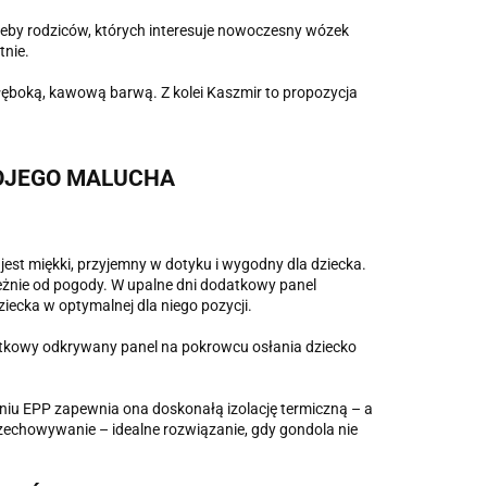
eby rodziców, których interesuje nowoczesny wózek
tnie.
łęboką, kawową barwą. Z kolei Kaszmir to propozycja
OJEGO MALUCHA
st miękki, przyjemny w dotyku i wygodny dla dziecka.
żnie od pogody. W upalne dni dodatkowy panel
ecka w optymalnej dla niego pozycji.
datkowy odkrywany panel na pokrowcu osłania dziecko
aniu EPP zapewnia ona doskonałą izolację termiczną – a
rzechowywanie – idealne rozwiązanie, gdy gondola nie