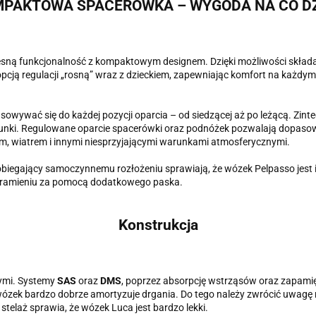
PAKTOWA SPACERÓWKA – WYGODA NA CO D
sną funkcjonalność z kompaktowym designem. Dzięki możliwości składan
pcją regulacji „rosną” wraz z dzieckiem, zapewniając komfort na każdy
wywać się do każdej pozycji oparcia – od siedzącej aż po leżącą. Zint
unki. Regulowane oparcie spacerówki oraz podnóżek pozwalają dopasowa
em, wiatrem i innymi niesprzyjającymi warunkami atmosferycznymi.
obiegający samoczynnemu rozłożeniu sprawiają, że wózek Pelpasso jest
a ramieniu za pomocą dodatkowego paska.
Konstrukcja
ymi. Systemy
SAS
oraz
DMS
, poprzez absorpcję wstrząsów oraz zapami
wózek bardzo dobrze amortyzuje drgania. Do tego należy zwrócić uwagę
stelaż sprawia, że wózek Luca jest bardzo lekki.