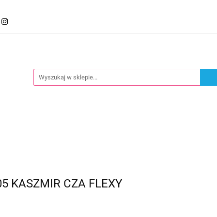
mocje
Kategorie
Foteliki
Wózki
Zabawki
llery
Polecamy
oteliki
Wózki
Zabawki
Karmienie
Nowoś
05 KASZMIR CZA FLEXY