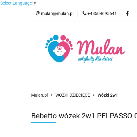
Select Language
▼
mulan@mulan.pl
+48504695641
Wyprzedaż
Pro
Nowości
Bestse
Wyprzedaż
Promocje
Kategorie
F
Mulan.pl
WÓZKI DZIECIĘCE
Wózki 2w1
Bebetto wózek 2w1 PELPASSO 