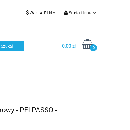
Waluta:
PLN
Strefa klienta
Karmienie
PLN
Zaloguj się
EUR
Zarejestruj się
CZK
Dodaj zgłoszenie
0,00 zł
0
ci
Bestsellery
Polecamy
rowy - PELPASSO -