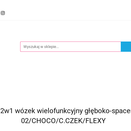
mocje
Kategorie
Foteliki
Wózki
Zabawki
llery
Polecamy
oteliki
Wózki
Zabawki
Karmienie
Nowoś
2w1 wózek wielofunkcyjny głęboko-space
02/CHOCO/C.CZEK/FLEXY