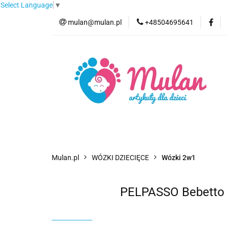
Select Language
▼
mulan@mulan.pl
+48504695641
Wyprzedaż
Pro
Nowości
Bestse
Wyprzedaż
Promocje
Kategorie
F
Mulan.pl
WÓZKI DZIECIĘCE
Wózki 2w1
PELPASSO Bebetto 