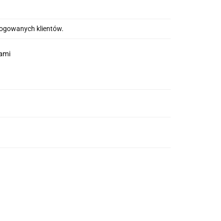
alogowanych klientów.
nami