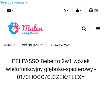
Select Language
▼
(
0
)
PLN
Zaloguj się
Zarejestruj się
EUR
Dodaj zgłoszenie
CZK
Mulan.pl
WÓZKI DZIECIĘCE
Wózki 2w1
PELPASSO Bebetto 2w1 wózek
wielofunkcyjny głęboko-spacerowy -
01/CHOCO/C.CZEK/FLEXY