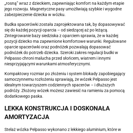
„rosną” wraz z dzieckiem, zapewniając komfort na każdym etapie
jego rozwoju. Magnetyczne pasy umożliwiają szybkie i wygodne
zabezpieczenie dziecka w wózku.
Budka spacerówki została zaprojektowana tak, by dopasowywać
się do każdej pozycji oparcia – od siedzącej aż po leżącą.
Zintegrowanie bazy siedziska z oparciem sprawia, że w każdej
pozycji dziecko ma zapewnione komfortowe warunki. Regulowane
oparcie spacerówki oraz podnóżek pozwalają dopasować
podnóżek do potrzeb dziecka. Szeroki zakres regulacji budki w
Pelpasso chroni malucha przed słońcem, wiatrem i innymi
niesprzyjającymi warunkami atmosferycznymi.
Kompaktowy rozmiar po złożeniu i system blokady zapobiegający
samoczynnemu rozłożeniu sprawiają, że wózek Pelpasso jest
idealnym towarzyszem codziennych spacerów – i dłuższych
podróży. Złożony wózek możesz zawiesić na ramieniu za pomocą
dodatkowego paska.
LEKKA KONSTRUKCJA I DOSKONAŁA
AMORTYZACJA
Stelaż wózka Pelpasso wykonano z lekkiego aluminium, które w