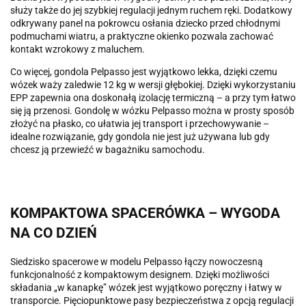
służy także do jej szybkiej regulacji jednym ruchem ręki. Dodatkowy
odkrywany panel na pokrowcu osłania dziecko przed chłodnymi
podmuchami wiatru, a praktyczne okienko pozwala zachować
kontakt wzrokowy z maluchem.
Co więcej, gondola Pelpasso jest wyjątkowo lekka, dzięki czemu
wózek waży zaledwie 12 kg w wersji głębokiej. Dzięki wykorzystaniu
EPP zapewnia ona doskonałą izolację termiczną – a przy tym łatwo
się ją przenosi. Gondolę w wózku Pelpasso można w prosty sposób
złożyć na płasko, co ułatwia jej transport i przechowywanie –
idealne rozwiązanie, gdy gondola nie jest już używana lub gdy
chcesz ją przewieźć w bagażniku samochodu.
KOMPAKTOWA SPACERÓWKA – WYGODA
NA CO DZIEŃ
Siedzisko spacerowe w modelu Pelpasso łączy nowoczesną
funkcjonalność z kompaktowym designem. Dzięki możliwości
składania „w kanapkę” wózek jest wyjątkowo poręczny i łatwy w
transporcie. Pięciopunktowe pasy bezpieczeństwa z opcją regulacji