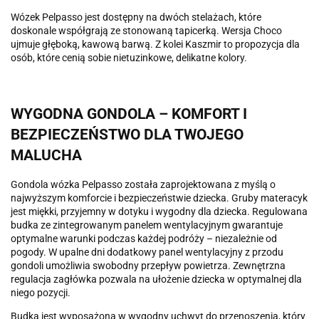
Wózek Pelpasso jest dostępny na dwóch stelażach, które
doskonale współgrają ze stonowaną tapicerką. Wersja Choco
ujmuje głęboką, kawową barwą. Z kolei Kaszmir to propozycja dla
osób, które cenią sobie nietuzinkowe, delikatne kolory.
WYGODNA GONDOLA – KOMFORT I
BEZPIECZEŃSTWO DLA TWOJEGO
MALUCHA
Gondola wózka Pelpasso została zaprojektowana z myślą o
najwyższym komforcie i bezpieczeństwie dziecka. Gruby materacyk
jest miękki, przyjemny w dotyku i wygodny dla dziecka. Regulowana
budka ze zintegrowanym panelem wentylacyjnym gwarantuje
optymalne warunki podczas każdej podróży – niezależnie od
pogody. W upalne dni dodatkowy panel wentylacyjny z przodu
gondoli umożliwia swobodny przepływ powietrza. Zewnętrzna
regulacja zagłówka pozwala na ułożenie dziecka w optymalnej dla
niego pozycji.
Budka jest wyposażona w wygodny uchwyt do przenoszenia, który