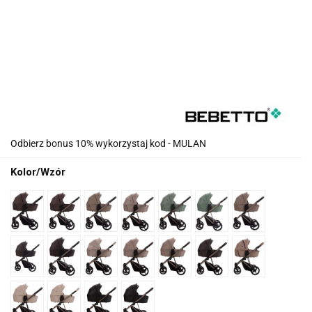
Odbierz bonus 10% wykorzystaj kod - MULAN
Kolor/Wzór