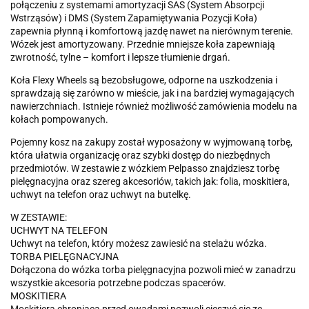
połączeniu z systemami amortyzacji SAS (System Absorpcji
Wstrząsów) i DMS (System Zapamiętywania Pozycji Koła)
zapewnia płynną i komfortową jazdę nawet na nierównym terenie.
Wózek jest amortyzowany. Przednie mniejsze koła zapewniają
zwrotność, tylne – komfort i lepsze tłumienie drgań.
Koła Flexy Wheels są bezobsługowe, odporne na uszkodzenia i
sprawdzają się zarówno w mieście, jak i na bardziej wymagających
nawierzchniach. Istnieje również możliwość zamówienia modelu na
kołach pompowanych.
Pojemny kosz na zakupy został wyposażony w wyjmowaną torbę,
która ułatwia organizację oraz szybki dostęp do niezbędnych
przedmiotów. W zestawie z wózkiem Pelpasso znajdziesz torbę
pielęgnacyjna oraz szereg akcesoriów, takich jak: folia, moskitiera,
uchwyt na telefon oraz uchwyt na butelkę.
W ZESTAWIE:
UCHWYT NA TELEFON
Uchwyt na telefon, który możesz zawiesić na stelażu wózka.
TORBA PIELĘGNACYJNA
Dołączona do wózka torba pielęgnacyjna pozwoli mieć w zanadrzu
wszystkie akcesoria potrzebne podczas spacerów.
MOSKITIERA
Moskitiera chroniąca przed owadami pozwoli cieszyć się ze