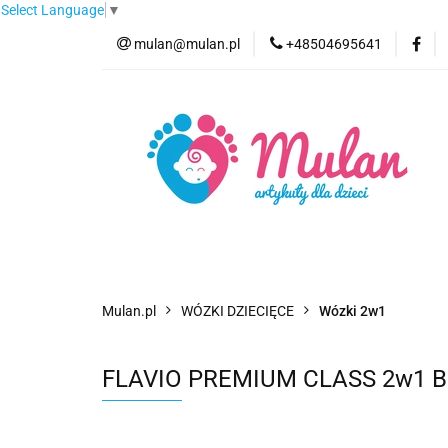
Select Language
▼
mulan@mulan.pl
+48504695641
Wyprzedaż
Pro
Nowości
Bestse
Wyprzedaż
Promocje
Kategorie
F
Mulan.pl
WÓZKI DZIECIĘCE
Wózki 2w1
FLAVIO PREMIUM CLASS 2w1 Bebe