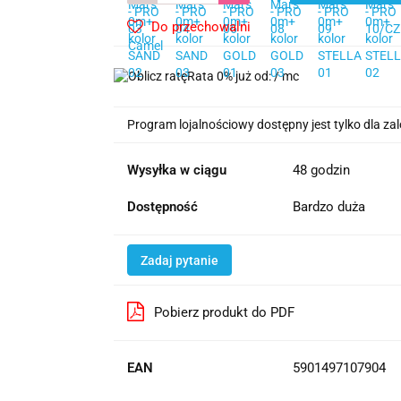
Do przechowalni
Rata 0% już od:
/ mc
Program lojalnościowy dostępny jest tylko dla z
Wysyłka w ciągu
48 godzin
Dostępność
Bardzo duża
Zadaj pytanie
Pobierz produkt do PDF
EAN
5901497107904