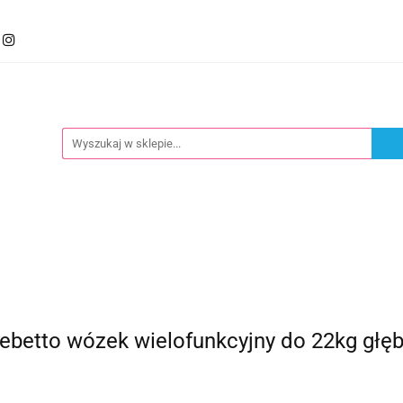
mocje
Kategorie
Foteliki
Wózki
Zabawki
llery
Polecamy
oteliki
Wózki
Zabawki
Karmienie
Nowoś
tto wózek wielofunkcyjny do 22kg głębo