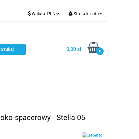
Waluta:
PLN
Strefa klienta
Karmienie
PLN
Zaloguj się
EUR
Zarejestruj się
CZK
Dodaj zgłoszenie
0,00 zł
0
ci
Bestsellery
Polecamy
ko-spacerowy - Stella 05