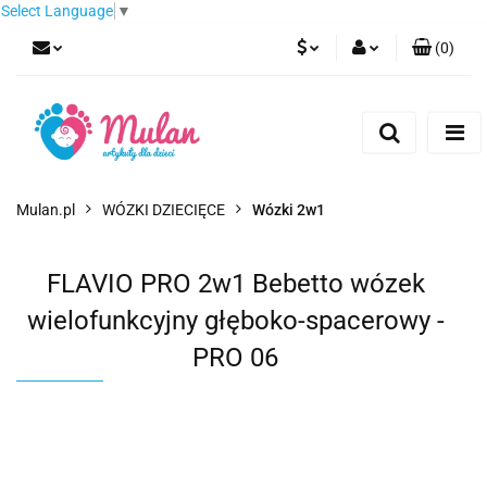
Select Language
▼
(
0
)
PLN
Zaloguj się
Zarejestruj się
EUR
Dodaj zgłoszenie
CZK
Mulan.pl
WÓZKI DZIECIĘCE
Wózki 2w1
FLAVIO PRO 2w1 Bebetto wózek
wielofunkcyjny głęboko-spacerowy -
PRO 06