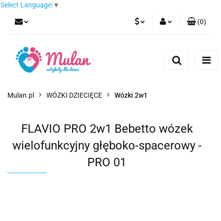
Select Language
▼
(
0
)
PLN
Zaloguj się
Zarejestruj się
EUR
Dodaj zgłoszenie
CZK
Mulan.pl
WÓZKI DZIECIĘCE
Wózki 2w1
FLAVIO PRO 2w1 Bebetto wózek
wielofunkcyjny głęboko-spacerowy -
PRO 01