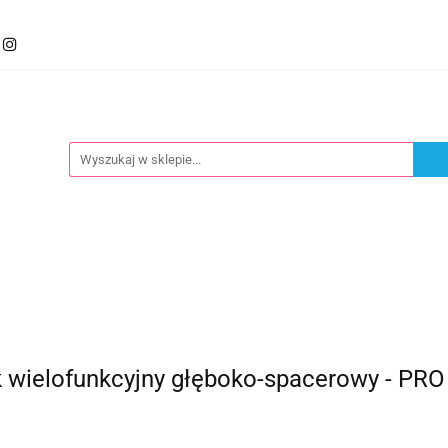
mocje
Kategorie
Foteliki
Wózki
Zabawki
llery
Polecamy
oteliki
Wózki
Zabawki
Karmienie
Nowoś
wielofunkcyjny głęboko-spacerowy - PRO