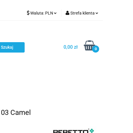
Waluta:
PLN
Strefa klienta
Karmienie
PLN
Zaloguj się
EUR
Zarejestruj się
CZK
Dodaj zgłoszenie
0,00 zł
0
ci
Bestsellery
Polecamy
 03 Camel