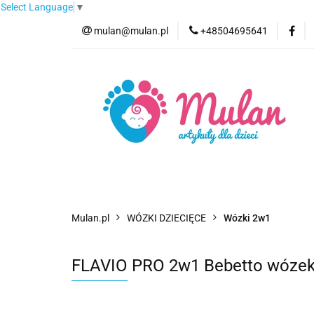
Select Language
▼
mulan@mulan.pl
+48504695641
Wyprzedaż
Pro
Nowości
Bestse
Wyprzedaż
Promocje
Kategorie
F
Mulan.pl
WÓZKI DZIECIĘCE
Wózki 2w1
FLAVIO PRO 2w1 Bebetto wózek 