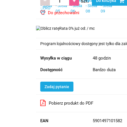
szt.
Do koszyka
Do przechowalni
Rata 0% już od:
/ mc
Program lojalnościowy dostępny jest tylko dla z
Wysyłka w ciągu
48 godzin
Dostępność
Bardzo duża
Zadaj pytanie
Pobierz produkt do PDF
EAN
5901497101582