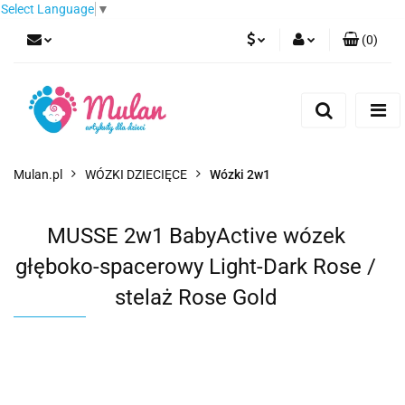
Select Language
▼
(
0
)
PLN
Zaloguj się
Zarejestruj się
EUR
Dodaj zgłoszenie
CZK
Mulan.pl
WÓZKI DZIECIĘCE
Wózki 2w1
MUSSE 2w1 BabyActive wózek
głęboko-spacerowy Light-Dark Rose /
stelaż Rose Gold