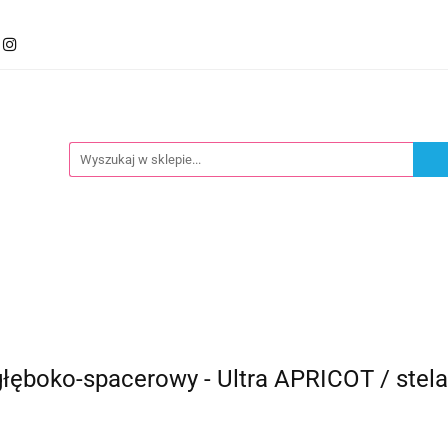
mocje
Kategorie
Foteliki
Wózki
Zabawki
llery
Polecamy
oteliki
Wózki
Zabawki
Karmienie
Nowoś
ęboko-spacerowy - Ultra APRICOT / stel