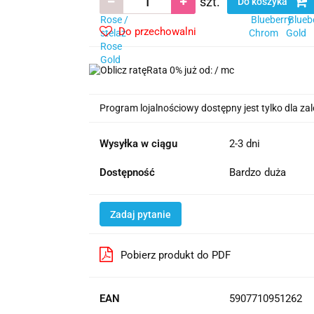
szt.
Do koszyka
Do przechowalni
Rata 0% już od:
/ mc
Program lojalnościowy dostępny jest tylko dla z
Wysyłka w ciągu
2-3 dni
Dostępność
Bardzo duża
Zadaj pytanie
Pobierz produkt do PDF
EAN
5907710951262