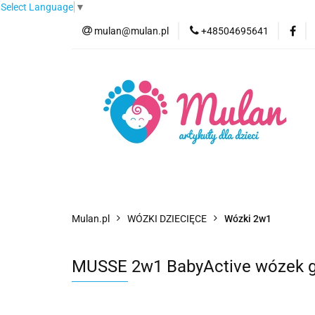
Select Language
▼
mulan@mulan.pl
+48504695641
Wyprzedaż
Pro
Nowości
Bestse
Wyprzedaż
Promocje
Kategorie
F
Mulan.pl
WÓZKI DZIECIĘCE
Wózki 2w1
MUSSE 2w1 BabyActive wózek gł