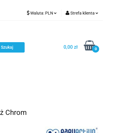
Waluta:
PLN
Strefa klienta
Karmienie
PLN
Zaloguj się
EUR
Zarejestruj się
CZK
Dodaj zgłoszenie
0,00 zł
0
ci
Bestsellery
Polecamy
aż Chrom