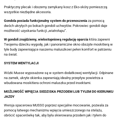
Praktyczny plecak i obszerny zamykany kosz z Eko-skóry pomieszczą
wszystkie niezbędne akcesoria.
Gondola posiada funkcjonalny system do przenoszenia
za pomocą
dwóch ukrytych po bokach gondoli uchwytów. Pokrowiec gondoli daje
możliwość uzyskania funkcji „wiatrołapu”.
W gondoli znajdziemy, wielostopniową regulację oparcia
która zapewni
Twojemu dziecku wygodę, jak i panoramiczne okno obszyte moskitierą w
tyle budy zapewniające naszemu maluszkowi pełen komfort w patrzeniu
na świat.
SYSTEM WENTYLACJI
Wózki Musse wyposażone są w system dodatkowej wentylacji. Odpinane
na zamek, ukryte okienka zapewniają idealny przepływ powietrza a
wbudowana moskitiera ochroni maluszka przed insektami.
MOŻLIWOŚĆ WPIĘCIA SIEDZISKA PRZODEM LUB TYŁEM DO KIERUNKU
JAZDY​​
Wersja spacerowa MUSSO poprzez specjalne mocowanie, pozwala za
pomocą łatwego mechanizmu wpięcia umieszczonego na stelażu,
obrócić spacerówkę tak, aby była skierowana przodem jak i tyłem do