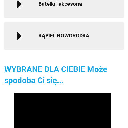
Butelki i akcesoria
KĄPIEL NOWORODKA
WYBRANE DLA CIEBIE Może
spodoba Ci się...