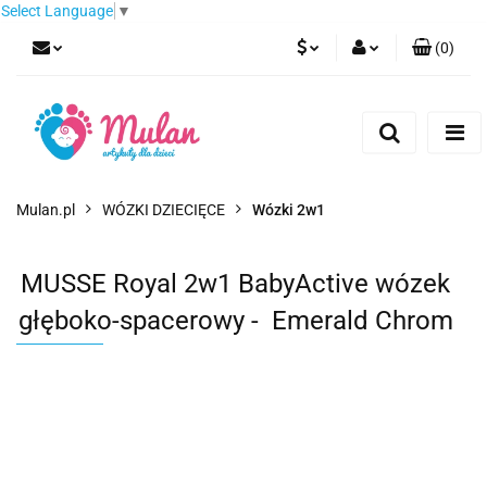
Select Language
▼
(
0
)
PLN
Zaloguj się
Zarejestruj się
EUR
Dodaj zgłoszenie
CZK
Mulan.pl
WÓZKI DZIECIĘCE
Wózki 2w1
MUSSE Royal 2w1 BabyActive wózek
głęboko-spacerowy - Emerald Chrom