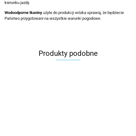
kierunku jazdy.
Wodoodporne tkaniny
użyte do produkcji wózka sprawią, że będziecie
Państwo przygotowani na wszystkie warunki pogodowe.
Produkty podobne
RIKO
MOMMY
MOMMY
MUSSE
BASIC
2w1
Spring -
2w1
RIKO ULTIMA
T
SPORT
BabyActive
Summer
BabyActive
1699.90
ULTRA LIGHT
B
2399.00
2499.00
3059.00
2w1
wózek
2w1
wózek
2w1 Wózek
l
Wózek
głęboko-
BabyActive
głęboko-