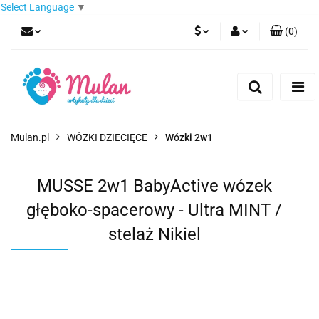
Select Language
▼
(
0
)
PLN
Zaloguj się
Zarejestruj się
EUR
Dodaj zgłoszenie
CZK
Mulan.pl
WÓZKI DZIECIĘCE
Wózki 2w1
MUSSE 2w1 BabyActive wózek
głęboko-spacerowy - Ultra MINT /
stelaż Nikiel